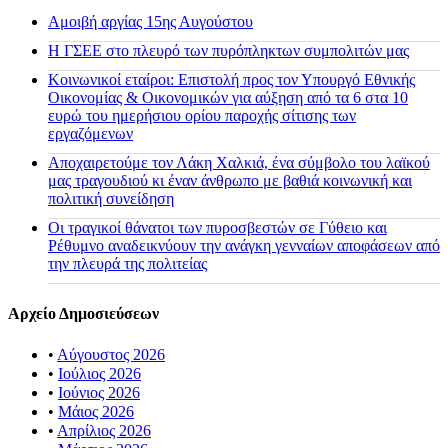
Αμοιβή αργίας 15ης Αυγούστου
H ΓΣΕΕ στο πλευρό των πυρόπληκτων συμπολιτών μας
Κοινωνικοί εταίροι: Επιστολή προς τον Υπουργό Εθνικής
Οικονομίας & Οικονομικών για αύξηση από τα 6 στα 10
ευρώ του ημερήσιου ορίου παροχής σίτισης των
εργαζόμενων
Αποχαιρετούμε τον Λάκη Χαλκιά, ένα σύμβολο του λαϊκού
μας τραγουδιού κι έναν άνθρωπο με βαθιά κοινωνική και
πολιτική συνείδηση
Οι τραγικοί θάνατοι των πυροσβεστών σε Γύθειο και
Ρέθυμνο αναδεικνύουν την ανάγκη γενναίων αποφάσεων από
την πλευρά της πολιτείας
Αρχείο Δημοσιεύσεων
•
Αύγουστος 2026
•
Ιούλιος 2026
•
Ιούνιος 2026
•
Μάιος 2026
•
Απρίλιος 2026