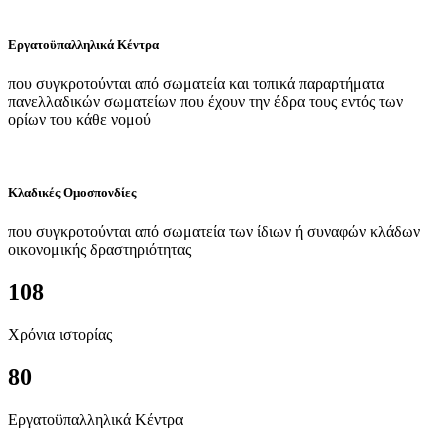
Εργατοϋπαλληλικά Κέντρα
που συγκροτούνται από σωματεία και τοπικά παραρτήματα
πανελλαδικών σωματείων που έχουν την έδρα τους εντός των
ορίων του κάθε νομού
Κλαδικές Ομοσπονδίες
που συγκροτούνται από σωματεία των ίδιων ή συναφών κλάδων
οικονομικής δραστηριότητας
108
Χρόνια ιστορίας
80
Εργατοϋπαλληλικά Κέντρα