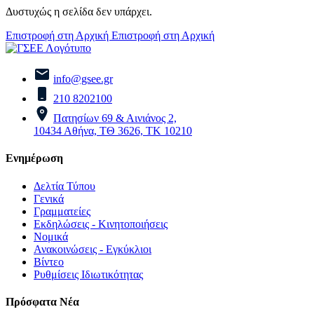
Δυστυχώς η σελίδα δεν υπάρχει.
Επιστροφή στη Αρχική
Επιστροφή στη Αρχική
info@gsee.gr
210 8202100
Πατησίων 69 & Αινιάνος 2,
10434 Αθήνα, ΤΘ 3626, ΤΚ 10210
Ενημέρωση
Δελτία Τύπου
Γενικά
Γραμματείες
Εκδηλώσεις - Κινητοποιήσεις
Νομικά
Ανακοινώσεις - Εγκύκλιοι
Βίντεο
Ρυθμίσεις Ιδιωτικότητας
Πρόσφατα Νέα