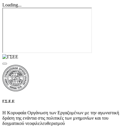
Loading...
Γ.Σ.Ε.Ε
Η Κορυφαία Οργάνωση των Εργαζομένων με την αγωνιστική
δράση της ενάντια στις πολιτικές των μνημονίων και του
δογματικού νεοφιλελευθερισμού