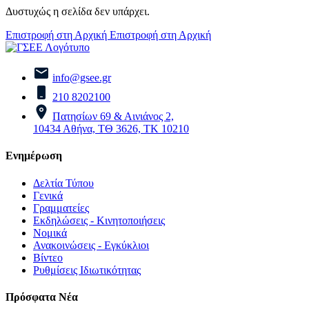
Δυστυχώς η σελίδα δεν υπάρχει.
Επιστροφή στη Αρχική
Επιστροφή στη Αρχική
info@gsee.gr
210 8202100
Πατησίων 69 & Αινιάνος 2,
10434 Αθήνα, ΤΘ 3626, ΤΚ 10210
Ενημέρωση
Δελτία Τύπου
Γενικά
Γραμματείες
Εκδηλώσεις - Κινητοποιήσεις
Νομικά
Ανακοινώσεις - Εγκύκλιοι
Βίντεο
Ρυθμίσεις Ιδιωτικότητας
Πρόσφατα Νέα