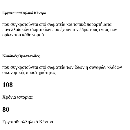
Εργατοϋπαλληλικά Κέντρα
που συγκροτούνται από σωματεία και τοπικά παραρτήματα
πανελλαδικών σωματείων που έχουν την έδρα τους εντός των
ορίων του κάθε νομού
Κλαδικές Ομοσπονδίες
που συγκροτούνται από σωματεία των ίδιων ή συναφών κλάδων
οικονομικής δραστηριότητας
108
Χρόνια ιστορίας
80
Εργατοϋπαλληλικά Κέντρα