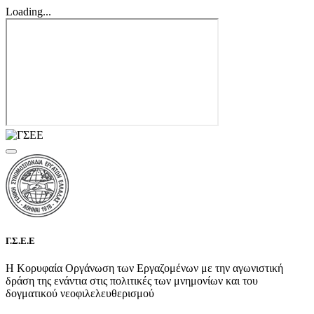
Loading...
Γ.Σ.Ε.Ε
Η Κορυφαία Οργάνωση των Εργαζομένων με την αγωνιστική
δράση της ενάντια στις πολιτικές των μνημονίων και του
δογματικού νεοφιλελευθερισμού