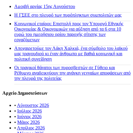
Αμοιβή αργίας 15ης Αυγούστου
H ΓΣΕΕ στο πλευρό των πυρόπληκτων συμπολιτών μας
Κοινωνικοί εταίροι: Επιστολή προς τον Υπουργό Εθνικής
Οικονομίας & Οικονομικών για αύξηση από τα 6 στα 10
ευρώ του ημερήσιου ορίου παροχής σίτισης των
εργαζόμενων
Αποχαιρετούμε τον Λάκη Χαλκιά, ένα σύμβολο του λαϊκού
μας τραγουδιού κι έναν άνθρωπο με βαθιά κοινωνική και
πολιτική συνείδηση
Οι τραγικοί θάνατοι των πυροσβεστών σε Γύθειο και
Ρέθυμνο αναδεικνύουν την ανάγκη γενναίων αποφάσεων από
την πλευρά της πολιτείας
Αρχείο Δημοσιεύσεων
•
Αύγουστος 2026
•
Ιούλιος 2026
•
Ιούνιος 2026
•
Μάιος 2026
•
Απρίλιος 2026