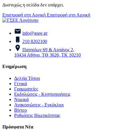
Δυστυχώς η σελίδα δεν υπάρχει.
Επιστροφή στη Αρχική
Επιστροφή στη Αρχική
info@gsee.gr
210 8202100
Πατησίων 69 & Αινιάνος 2,
10434 Αθήνα, ΤΘ 3626, ΤΚ 10210
Ενημέρωση
Δελτία Τύπου
Γενικά
Γραμματείες
Εκδηλώσεις - Κινητοποιήσεις
Νομικά
Ανακοινώσεις - Εγκύκλιοι
Βίντεο
Ρυθμίσεις Ιδιωτικότητας
Πρόσφατα Νέα