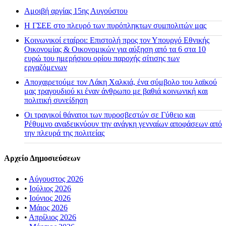
Αμοιβή αργίας 15ης Αυγούστου
H ΓΣΕΕ στο πλευρό των πυρόπληκτων συμπολιτών μας
Κοινωνικοί εταίροι: Επιστολή προς τον Υπουργό Εθνικής
Οικονομίας & Οικονομικών για αύξηση από τα 6 στα 10
ευρώ του ημερήσιου ορίου παροχής σίτισης των
εργαζόμενων
Αποχαιρετούμε τον Λάκη Χαλκιά, ένα σύμβολο του λαϊκού
μας τραγουδιού κι έναν άνθρωπο με βαθιά κοινωνική και
πολιτική συνείδηση
Οι τραγικοί θάνατοι των πυροσβεστών σε Γύθειο και
Ρέθυμνο αναδεικνύουν την ανάγκη γενναίων αποφάσεων από
την πλευρά της πολιτείας
Αρχείο Δημοσιεύσεων
•
Αύγουστος 2026
•
Ιούλιος 2026
•
Ιούνιος 2026
•
Μάιος 2026
•
Απρίλιος 2026