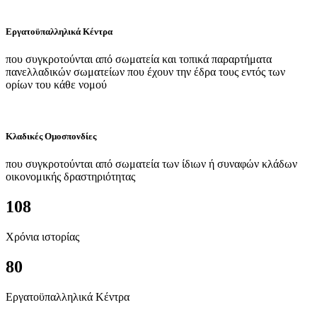
Εργατοϋπαλληλικά Κέντρα
που συγκροτούνται από σωματεία και τοπικά παραρτήματα
πανελλαδικών σωματείων που έχουν την έδρα τους εντός των
ορίων του κάθε νομού
Κλαδικές Ομοσπονδίες
που συγκροτούνται από σωματεία των ίδιων ή συναφών κλάδων
οικονομικής δραστηριότητας
108
Χρόνια ιστορίας
80
Εργατοϋπαλληλικά Κέντρα