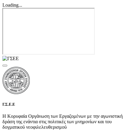
Loading...
Γ.Σ.Ε.Ε
Η Κορυφαία Οργάνωση των Εργαζομένων με την αγωνιστική
δράση της ενάντια στις πολιτικές των μνημονίων και του
δογματικού νεοφιλελευθερισμού