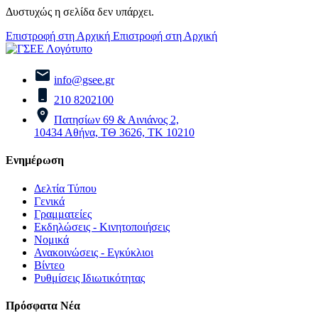
Δυστυχώς η σελίδα δεν υπάρχει.
Επιστροφή στη Αρχική
Επιστροφή στη Αρχική
info@gsee.gr
210 8202100
Πατησίων 69 & Αινιάνος 2,
10434 Αθήνα, ΤΘ 3626, ΤΚ 10210
Ενημέρωση
Δελτία Τύπου
Γενικά
Γραμματείες
Εκδηλώσεις - Κινητοποιήσεις
Νομικά
Ανακοινώσεις - Εγκύκλιοι
Βίντεο
Ρυθμίσεις Ιδιωτικότητας
Πρόσφατα Νέα