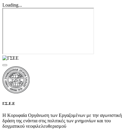
Loading...
Γ.Σ.Ε.Ε
Η Κορυφαία Οργάνωση των Εργαζομένων με την αγωνιστική
δράση της ενάντια στις πολιτικές των μνημονίων και του
δογματικού νεοφιλελευθερισμού