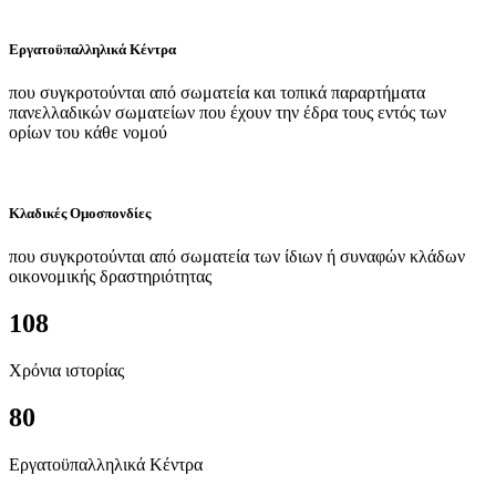
Εργατοϋπαλληλικά Κέντρα
που συγκροτούνται από σωματεία και τοπικά παραρτήματα
πανελλαδικών σωματείων που έχουν την έδρα τους εντός των
ορίων του κάθε νομού
Κλαδικές Ομοσπονδίες
που συγκροτούνται από σωματεία των ίδιων ή συναφών κλάδων
οικονομικής δραστηριότητας
108
Χρόνια ιστορίας
80
Εργατοϋπαλληλικά Κέντρα