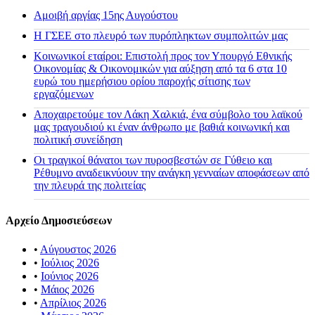
Αμοιβή αργίας 15ης Αυγούστου
H ΓΣΕΕ στο πλευρό των πυρόπληκτων συμπολιτών μας
Κοινωνικοί εταίροι: Επιστολή προς τον Υπουργό Εθνικής
Οικονομίας & Οικονομικών για αύξηση από τα 6 στα 10
ευρώ του ημερήσιου ορίου παροχής σίτισης των
εργαζόμενων
Αποχαιρετούμε τον Λάκη Χαλκιά, ένα σύμβολο του λαϊκού
μας τραγουδιού κι έναν άνθρωπο με βαθιά κοινωνική και
πολιτική συνείδηση
Οι τραγικοί θάνατοι των πυροσβεστών σε Γύθειο και
Ρέθυμνο αναδεικνύουν την ανάγκη γενναίων αποφάσεων από
την πλευρά της πολιτείας
Αρχείο Δημοσιεύσεων
•
Αύγουστος 2026
•
Ιούλιος 2026
•
Ιούνιος 2026
•
Μάιος 2026
•
Απρίλιος 2026