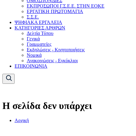
ΟΜΟΣΠΟΝΔΙΕΣ
ΕΚΠΡΟΣΩΠΟΙ Γ.Σ.Ε.Ε. ΣΤΗΝ ΕΟΚΕ
ΕΡΓΑΤΙΚΗ ΠΡΩΤΟΜΑΓΙΑ
Σ.Σ.Ε.
ΨΗΦΙΑΚΑ ΕΡΓΑΛΕΙΑ
ΚΑΤΗΓΟΡΙΕΣ ΑΡΘΡΩΝ
Δελτία Τύπου
Γενικά
Γραμματείες
Εκδηλώσεις - Κινητοποιήσεις
Νομικά
Ανακοινώσεις - Εγκύκλιοι
ΕΠΙΚΟΙΝΩΝΙΑ
Η σελίδα δεν υπάρχει
Αρχική