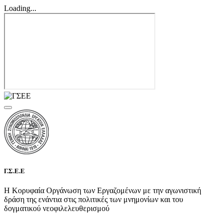
Loading...
Γ.Σ.Ε.Ε
Η Κορυφαία Οργάνωση των Εργαζομένων με την αγωνιστική
δράση της ενάντια στις πολιτικές των μνημονίων και του
δογματικού νεοφιλελευθερισμού