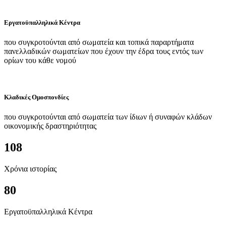
Εργατοϋπαλληλικά Κέντρα
που συγκροτούνται από σωματεία και τοπικά παραρτήματα
πανελλαδικών σωματείων που έχουν την έδρα τους εντός των
ορίων του κάθε νομού
Κλαδικές Ομοσπονδίες
που συγκροτούνται από σωματεία των ίδιων ή συναφών κλάδων
οικονομικής δραστηριότητας
108
Χρόνια ιστορίας
80
Εργατοϋπαλληλικά Κέντρα