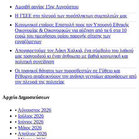
Αμοιβή αργίας 15ης Αυγούστου
H ΓΣΕΕ στο πλευρό των πυρόπληκτων συμπολιτών μας
Κοινωνικοί εταίροι: Επιστολή προς τον Υπουργό Εθνικής
Οικονομίας & Οικονομικών για αύξηση από τα 6 στα 10
ευρώ του ημερήσιου ορίου παροχής σίτισης των
εργαζόμενων
Αποχαιρετούμε τον Λάκη Χαλκιά, ένα σύμβολο του λαϊκού
μας τραγουδιού κι έναν άνθρωπο με βαθιά κοινωνική και
πολιτική συνείδηση
Οι τραγικοί θάνατοι των πυροσβεστών σε Γύθειο και
Ρέθυμνο αναδεικνύουν την ανάγκη γενναίων αποφάσεων από
την πλευρά της πολιτείας
Αρχείο Δημοσιεύσεων
•
Αύγουστος 2026
•
Ιούλιος 2026
•
Ιούνιος 2026
•
Μάιος 2026
•
Απρίλιος 2026