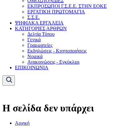
ΟΜΟΣΠΟΝΔΙΕΣ
ΕΚΠΡΟΣΩΠΟΙ Γ.Σ.Ε.Ε. ΣΤΗΝ ΕΟΚΕ
ΕΡΓΑΤΙΚΗ ΠΡΩΤΟΜΑΓΙΑ
Σ.Σ.Ε.
ΨΗΦΙΑΚΑ ΕΡΓΑΛΕΙΑ
ΚΑΤΗΓΟΡΙΕΣ ΑΡΘΡΩΝ
Δελτία Τύπου
Γενικά
Γραμματείες
Εκδηλώσεις - Κινητοποιήσεις
Νομικά
Ανακοινώσεις - Εγκύκλιοι
ΕΠΙΚΟΙΝΩΝΙΑ
Η σελίδα δεν υπάρχει
Αρχική