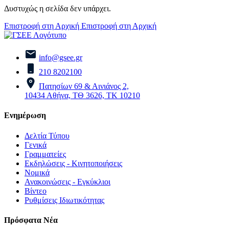
Δυστυχώς η σελίδα δεν υπάρχει.
Επιστροφή στη Αρχική
Επιστροφή στη Αρχική
info@gsee.gr
210 8202100
Πατησίων 69 & Αινιάνος 2,
10434 Αθήνα, ΤΘ 3626, ΤΚ 10210
Ενημέρωση
Δελτία Τύπου
Γενικά
Γραμματείες
Εκδηλώσεις - Κινητοποιήσεις
Νομικά
Ανακοινώσεις - Εγκύκλιοι
Βίντεο
Ρυθμίσεις Ιδιωτικότητας
Πρόσφατα Νέα