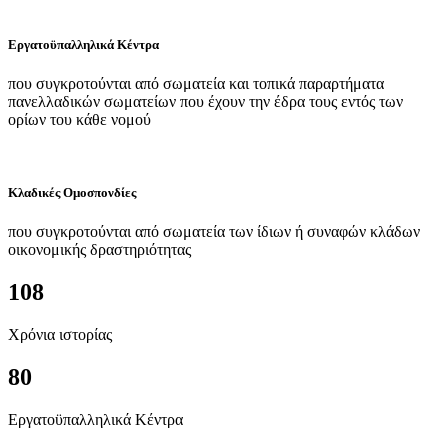
Εργατοϋπαλληλικά Κέντρα
που συγκροτούνται από σωματεία και τοπικά παραρτήματα
πανελλαδικών σωματείων που έχουν την έδρα τους εντός των
ορίων του κάθε νομού
Κλαδικές Ομοσπονδίες
που συγκροτούνται από σωματεία των ίδιων ή συναφών κλάδων
οικονομικής δραστηριότητας
108
Χρόνια ιστορίας
80
Εργατοϋπαλληλικά Κέντρα