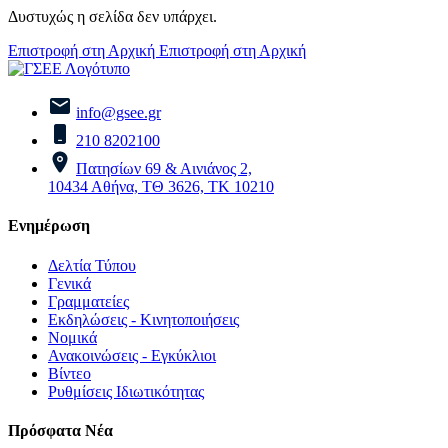
Δυστυχώς η σελίδα δεν υπάρχει.
Επιστροφή στη Αρχική
Επιστροφή στη Αρχική
info@gsee.gr
210 8202100
Πατησίων 69 & Αινιάνος 2,
10434 Αθήνα, ΤΘ 3626, ΤΚ 10210
Ενημέρωση
Δελτία Τύπου
Γενικά
Γραμματείες
Εκδηλώσεις - Κινητοποιήσεις
Νομικά
Ανακοινώσεις - Εγκύκλιοι
Βίντεο
Ρυθμίσεις Ιδιωτικότητας
Πρόσφατα Νέα