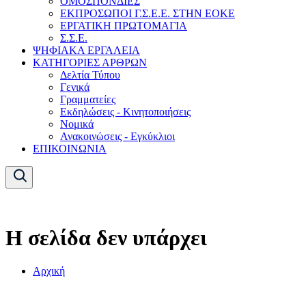
ΟΜΟΣΠΟΝΔΙΕΣ
ΕΚΠΡΟΣΩΠΟΙ Γ.Σ.Ε.Ε. ΣΤΗΝ ΕΟΚΕ
ΕΡΓΑΤΙΚΗ ΠΡΩΤΟΜΑΓΙΑ
Σ.Σ.Ε.
ΨΗΦΙΑΚΑ ΕΡΓΑΛΕΙΑ
ΚΑΤΗΓΟΡΙΕΣ ΑΡΘΡΩΝ
Δελτία Τύπου
Γενικά
Γραμματείες
Εκδηλώσεις - Κινητοποιήσεις
Νομικά
Ανακοινώσεις - Εγκύκλιοι
ΕΠΙΚΟΙΝΩΝΙΑ
Η σελίδα δεν υπάρχει
Αρχική