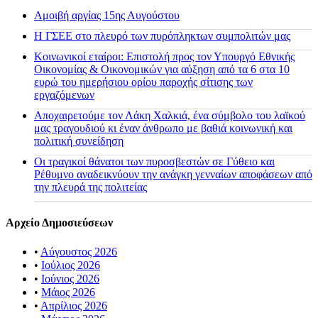
Αμοιβή αργίας 15ης Αυγούστου
H ΓΣΕΕ στο πλευρό των πυρόπληκτων συμπολιτών μας
Κοινωνικοί εταίροι: Επιστολή προς τον Υπουργό Εθνικής
Οικονομίας & Οικονομικών για αύξηση από τα 6 στα 10
ευρώ του ημερήσιου ορίου παροχής σίτισης των
εργαζόμενων
Αποχαιρετούμε τον Λάκη Χαλκιά, ένα σύμβολο του λαϊκού
μας τραγουδιού κι έναν άνθρωπο με βαθιά κοινωνική και
πολιτική συνείδηση
Οι τραγικοί θάνατοι των πυροσβεστών σε Γύθειο και
Ρέθυμνο αναδεικνύουν την ανάγκη γενναίων αποφάσεων από
την πλευρά της πολιτείας
Αρχείο Δημοσιεύσεων
•
Αύγουστος 2026
•
Ιούλιος 2026
•
Ιούνιος 2026
•
Μάιος 2026
•
Απρίλιος 2026