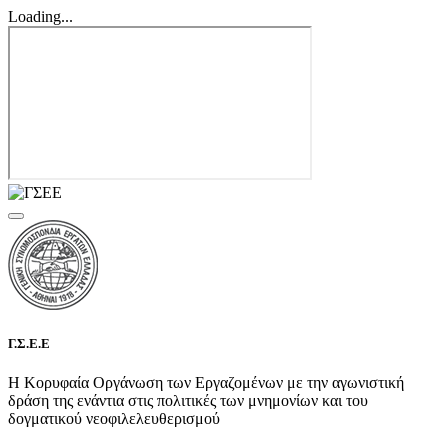
Loading...
Γ.Σ.Ε.Ε
Η Κορυφαία Οργάνωση των Εργαζομένων με την αγωνιστική
δράση της ενάντια στις πολιτικές των μνημονίων και του
δογματικού νεοφιλελευθερισμού