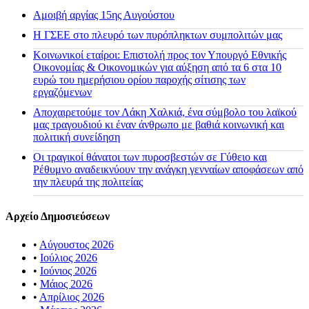
Αμοιβή αργίας 15ης Αυγούστου
H ΓΣΕΕ στο πλευρό των πυρόπληκτων συμπολιτών μας
Κοινωνικοί εταίροι: Επιστολή προς τον Υπουργό Εθνικής
Οικονομίας & Οικονομικών για αύξηση από τα 6 στα 10
ευρώ του ημερήσιου ορίου παροχής σίτισης των
εργαζόμενων
Αποχαιρετούμε τον Λάκη Χαλκιά, ένα σύμβολο του λαϊκού
μας τραγουδιού κι έναν άνθρωπο με βαθιά κοινωνική και
πολιτική συνείδηση
Οι τραγικοί θάνατοι των πυροσβεστών σε Γύθειο και
Ρέθυμνο αναδεικνύουν την ανάγκη γενναίων αποφάσεων από
την πλευρά της πολιτείας
Αρχείο Δημοσιεύσεων
•
Αύγουστος 2026
•
Ιούλιος 2026
•
Ιούνιος 2026
•
Μάιος 2026
•
Απρίλιος 2026