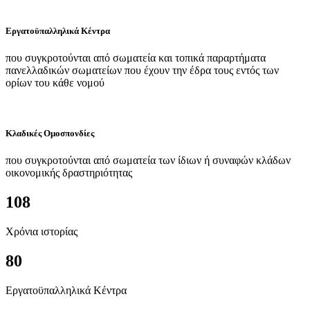
Εργατοϋπαλληλικά Κέντρα
που συγκροτούνται από σωματεία και τοπικά παραρτήματα
πανελλαδικών σωματείων που έχουν την έδρα τους εντός των
ορίων του κάθε νομού
Κλαδικές Ομοσπονδίες
που συγκροτούνται από σωματεία των ίδιων ή συναφών κλάδων
οικονομικής δραστηριότητας
108
Χρόνια ιστορίας
80
Εργατοϋπαλληλικά Κέντρα