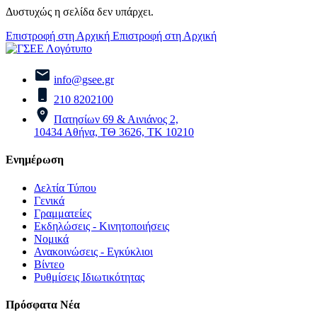
Δυστυχώς η σελίδα δεν υπάρχει.
Επιστροφή στη Αρχική
Επιστροφή στη Αρχική
info@gsee.gr
210 8202100
Πατησίων 69 & Αινιάνος 2,
10434 Αθήνα, ΤΘ 3626, ΤΚ 10210
Ενημέρωση
Δελτία Τύπου
Γενικά
Γραμματείες
Εκδηλώσεις - Κινητοποιήσεις
Νομικά
Ανακοινώσεις - Εγκύκλιοι
Βίντεο
Ρυθμίσεις Ιδιωτικότητας
Πρόσφατα Νέα