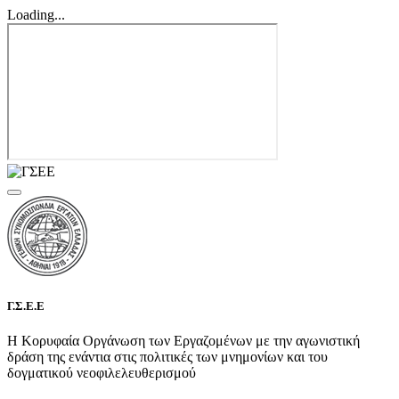
Loading...
Γ.Σ.Ε.Ε
Η Κορυφαία Οργάνωση των Εργαζομένων με την αγωνιστική
δράση της ενάντια στις πολιτικές των μνημονίων και του
δογματικού νεοφιλελευθερισμού