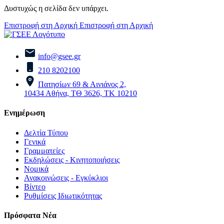
Δυστυχώς η σελίδα δεν υπάρχει.
Επιστροφή στη Αρχική
Επιστροφή στη Αρχική
info@gsee.gr
210 8202100
Πατησίων 69 & Αινιάνος 2,
10434 Αθήνα, ΤΘ 3626, ΤΚ 10210
Ενημέρωση
Δελτία Τύπου
Γενικά
Γραμματείες
Εκδηλώσεις - Κινητοποιήσεις
Νομικά
Ανακοινώσεις - Εγκύκλιοι
Βίντεο
Ρυθμίσεις Ιδιωτικότητας
Πρόσφατα Νέα