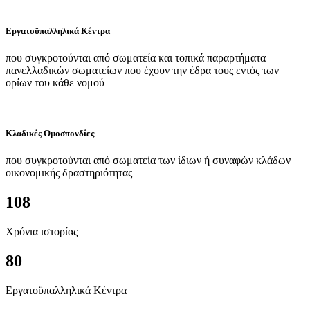
Εργατοϋπαλληλικά Κέντρα
που συγκροτούνται από σωματεία και τοπικά παραρτήματα
πανελλαδικών σωματείων που έχουν την έδρα τους εντός των
ορίων του κάθε νομού
Κλαδικές Ομοσπονδίες
που συγκροτούνται από σωματεία των ίδιων ή συναφών κλάδων
οικονομικής δραστηριότητας
108
Χρόνια ιστορίας
80
Εργατοϋπαλληλικά Κέντρα