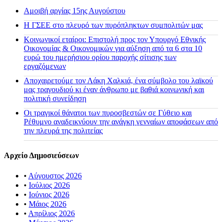
Αμοιβή αργίας 15ης Αυγούστου
H ΓΣΕΕ στο πλευρό των πυρόπληκτων συμπολιτών μας
Κοινωνικοί εταίροι: Επιστολή προς τον Υπουργό Εθνικής
Οικονομίας & Οικονομικών για αύξηση από τα 6 στα 10
ευρώ του ημερήσιου ορίου παροχής σίτισης των
εργαζόμενων
Αποχαιρετούμε τον Λάκη Χαλκιά, ένα σύμβολο του λαϊκού
μας τραγουδιού κι έναν άνθρωπο με βαθιά κοινωνική και
πολιτική συνείδηση
Οι τραγικοί θάνατοι των πυροσβεστών σε Γύθειο και
Ρέθυμνο αναδεικνύουν την ανάγκη γενναίων αποφάσεων από
την πλευρά της πολιτείας
Αρχείο Δημοσιεύσεων
•
Αύγουστος 2026
•
Ιούλιος 2026
•
Ιούνιος 2026
•
Μάιος 2026
•
Απρίλιος 2026