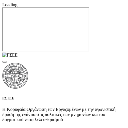
Loading...
Γ.Σ.Ε.Ε
Η Κορυφαία Οργάνωση των Εργαζομένων με την αγωνιστική
δράση της ενάντια στις πολιτικές των μνημονίων και του
δογματικού νεοφιλελευθερισμού