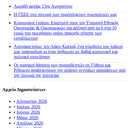
Αμοιβή αργίας 15ης Αυγούστου
H ΓΣΕΕ στο πλευρό των πυρόπληκτων συμπολιτών μας
Κοινωνικοί εταίροι: Επιστολή προς τον Υπουργό Εθνικής
Οικονομίας & Οικονομικών για αύξηση από τα 6 στα 10
ευρώ του ημερήσιου ορίου παροχής σίτισης των
εργαζόμενων
Αποχαιρετούμε τον Λάκη Χαλκιά, ένα σύμβολο του λαϊκού
μας τραγουδιού κι έναν άνθρωπο με βαθιά κοινωνική και
πολιτική συνείδηση
Οι τραγικοί θάνατοι των πυροσβεστών σε Γύθειο και
Ρέθυμνο αναδεικνύουν την ανάγκη γενναίων αποφάσεων από
την πλευρά της πολιτείας
Αρχείο Δημοσιεύσεων
•
Αύγουστος 2026
•
Ιούλιος 2026
•
Ιούνιος 2026
•
Μάιος 2026
•
Απρίλιος 2026