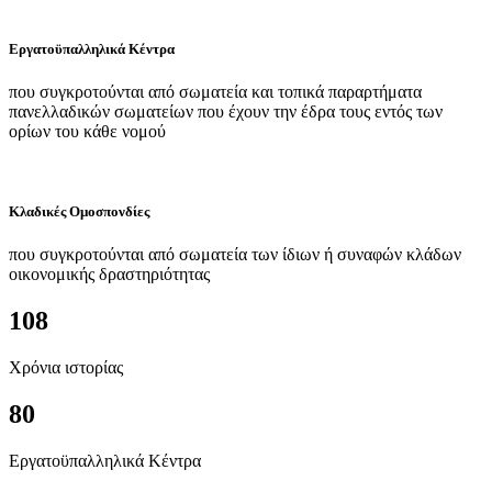
Εργατοϋπαλληλικά Κέντρα
που συγκροτούνται από σωματεία και τοπικά παραρτήματα
πανελλαδικών σωματείων που έχουν την έδρα τους εντός των
ορίων του κάθε νομού
Κλαδικές Ομοσπονδίες
που συγκροτούνται από σωματεία των ίδιων ή συναφών κλάδων
οικονομικής δραστηριότητας
108
Χρόνια ιστορίας
80
Εργατοϋπαλληλικά Κέντρα