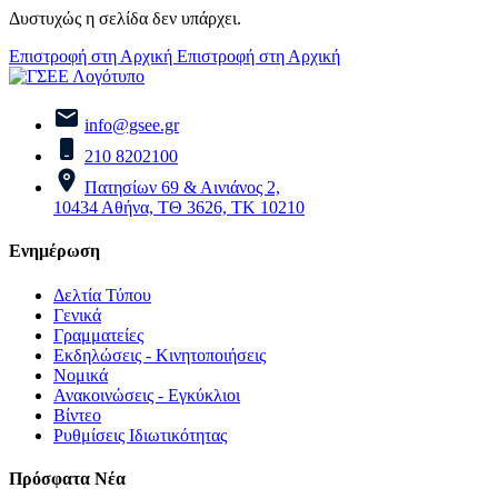
Δυστυχώς η σελίδα δεν υπάρχει.
Επιστροφή στη Αρχική
Επιστροφή στη Αρχική
info@gsee.gr
210 8202100
Πατησίων 69 & Αινιάνος 2,
10434 Αθήνα, ΤΘ 3626, ΤΚ 10210
Ενημέρωση
Δελτία Τύπου
Γενικά
Γραμματείες
Εκδηλώσεις - Κινητοποιήσεις
Νομικά
Ανακοινώσεις - Εγκύκλιοι
Βίντεο
Ρυθμίσεις Ιδιωτικότητας
Πρόσφατα Νέα