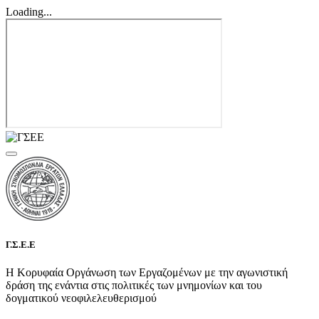
Loading...
Γ.Σ.Ε.Ε
Η Κορυφαία Οργάνωση των Εργαζομένων με την αγωνιστική
δράση της ενάντια στις πολιτικές των μνημονίων και του
δογματικού νεοφιλελευθερισμού