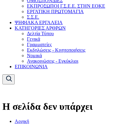
ΟΜΟΣΠΟΝΔΙΕΣ
ΕΚΠΡΟΣΩΠΟΙ Γ.Σ.Ε.Ε. ΣΤΗΝ ΕΟΚΕ
ΕΡΓΑΤΙΚΗ ΠΡΩΤΟΜΑΓΙΑ
Σ.Σ.Ε.
ΨΗΦΙΑΚΑ ΕΡΓΑΛΕΙΑ
ΚΑΤΗΓΟΡΙΕΣ ΑΡΘΡΩΝ
Δελτία Τύπου
Γενικά
Γραμματείες
Εκδηλώσεις - Κινητοποιήσεις
Νομικά
Ανακοινώσεις - Εγκύκλιοι
ΕΠΙΚΟΙΝΩΝΙΑ
Η σελίδα δεν υπάρχει
Αρχική