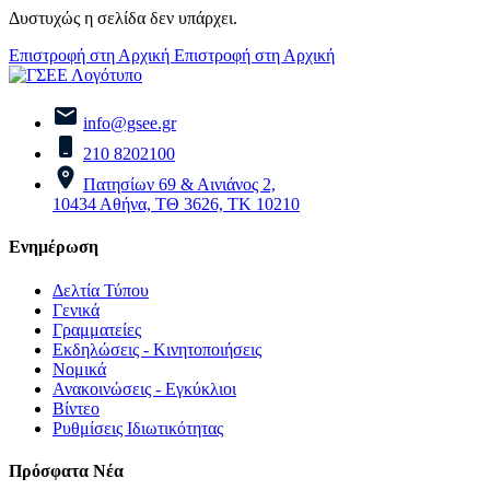
Δυστυχώς η σελίδα δεν υπάρχει.
Επιστροφή στη Αρχική
Επιστροφή στη Αρχική
info@gsee.gr
210 8202100
Πατησίων 69 & Αινιάνος 2,
10434 Αθήνα, ΤΘ 3626, ΤΚ 10210
Ενημέρωση
Δελτία Τύπου
Γενικά
Γραμματείες
Εκδηλώσεις - Κινητοποιήσεις
Νομικά
Ανακοινώσεις - Εγκύκλιοι
Βίντεο
Ρυθμίσεις Ιδιωτικότητας
Πρόσφατα Νέα