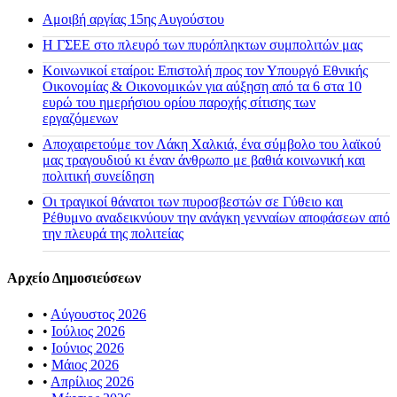
Αμοιβή αργίας 15ης Αυγούστου
H ΓΣΕΕ στο πλευρό των πυρόπληκτων συμπολιτών μας
Κοινωνικοί εταίροι: Επιστολή προς τον Υπουργό Εθνικής
Οικονομίας & Οικονομικών για αύξηση από τα 6 στα 10
ευρώ του ημερήσιου ορίου παροχής σίτισης των
εργαζόμενων
Αποχαιρετούμε τον Λάκη Χαλκιά, ένα σύμβολο του λαϊκού
μας τραγουδιού κι έναν άνθρωπο με βαθιά κοινωνική και
πολιτική συνείδηση
Οι τραγικοί θάνατοι των πυροσβεστών σε Γύθειο και
Ρέθυμνο αναδεικνύουν την ανάγκη γενναίων αποφάσεων από
την πλευρά της πολιτείας
Αρχείο Δημοσιεύσεων
•
Αύγουστος 2026
•
Ιούλιος 2026
•
Ιούνιος 2026
•
Μάιος 2026
•
Απρίλιος 2026