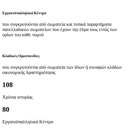
Εργατοϋπαλληλικά Κέντρα
που συγκροτούνται από σωματεία και τοπικά παραρτήματα
πανελλαδικών σωματείων που έχουν την έδρα τους εντός των
ορίων του κάθε νομού
Κλαδικές Ομοσπονδίες
που συγκροτούνται από σωματεία των ίδιων ή συναφών κλάδων
οικονομικής δραστηριότητας
108
Χρόνια ιστορίας
80
Εργατοϋπαλληλικά Κέντρα