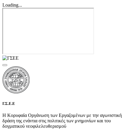
Loading...
Γ.Σ.Ε.Ε
Η Κορυφαία Οργάνωση των Εργαζομένων με την αγωνιστική
δράση της ενάντια στις πολιτικές των μνημονίων και του
δογματικού νεοφιλελευθερισμού