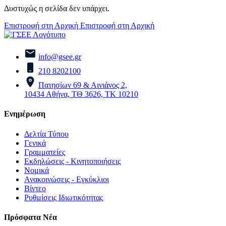
Δυστυχώς η σελίδα δεν υπάρχει.
Επιστροφή στη Αρχική
Επιστροφή στη Αρχική
info@gsee.gr
210 8202100
Πατησίων 69 & Αινιάνος 2,
10434 Αθήνα, ΤΘ 3626, ΤΚ 10210
Ενημέρωση
Δελτία Τύπου
Γενικά
Γραμματείες
Εκδηλώσεις - Κινητοποιήσεις
Νομικά
Ανακοινώσεις - Εγκύκλιοι
Βίντεο
Ρυθμίσεις Ιδιωτικότητας
Πρόσφατα Νέα