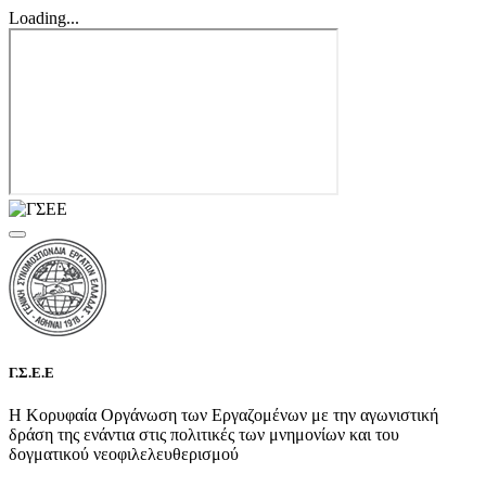
Loading...
Γ.Σ.Ε.Ε
Η Κορυφαία Οργάνωση των Εργαζομένων με την αγωνιστική
δράση της ενάντια στις πολιτικές των μνημονίων και του
δογματικού νεοφιλελευθερισμού