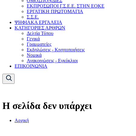
ΟΜΟΣΠΟΝΔΙΕΣ
ΕΚΠΡΟΣΩΠΟΙ Γ.Σ.Ε.Ε. ΣΤΗΝ ΕΟΚΕ
ΕΡΓΑΤΙΚΗ ΠΡΩΤΟΜΑΓΙΑ
Σ.Σ.Ε.
ΨΗΦΙΑΚΑ ΕΡΓΑΛΕΙΑ
ΚΑΤΗΓΟΡΙΕΣ ΑΡΘΡΩΝ
Δελτία Τύπου
Γενικά
Γραμματείες
Εκδηλώσεις - Κινητοποιήσεις
Νομικά
Ανακοινώσεις - Εγκύκλιοι
ΕΠΙΚΟΙΝΩΝΙΑ
Η σελίδα δεν υπάρχει
Αρχική