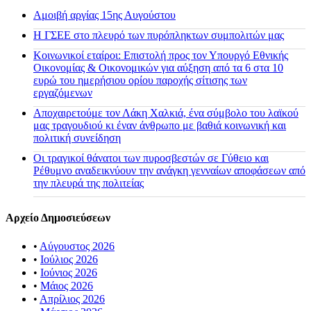
Αμοιβή αργίας 15ης Αυγούστου
H ΓΣΕΕ στο πλευρό των πυρόπληκτων συμπολιτών μας
Κοινωνικοί εταίροι: Επιστολή προς τον Υπουργό Εθνικής
Οικονομίας & Οικονομικών για αύξηση από τα 6 στα 10
ευρώ του ημερήσιου ορίου παροχής σίτισης των
εργαζόμενων
Αποχαιρετούμε τον Λάκη Χαλκιά, ένα σύμβολο του λαϊκού
μας τραγουδιού κι έναν άνθρωπο με βαθιά κοινωνική και
πολιτική συνείδηση
Οι τραγικοί θάνατοι των πυροσβεστών σε Γύθειο και
Ρέθυμνο αναδεικνύουν την ανάγκη γενναίων αποφάσεων από
την πλευρά της πολιτείας
Αρχείο Δημοσιεύσεων
•
Αύγουστος 2026
•
Ιούλιος 2026
•
Ιούνιος 2026
•
Μάιος 2026
•
Απρίλιος 2026