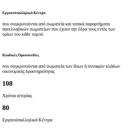
Εργατοϋπαλληλικά Κέντρα
που συγκροτούνται από σωματεία και τοπικά παραρτήματα
πανελλαδικών σωματείων που έχουν την έδρα τους εντός των
ορίων του κάθε νομού
Κλαδικές Ομοσπονδίες
που συγκροτούνται από σωματεία των ίδιων ή συναφών κλάδων
οικονομικής δραστηριότητας
108
Χρόνια ιστορίας
80
Εργατοϋπαλληλικά Κέντρα