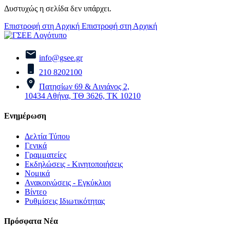
Δυστυχώς η σελίδα δεν υπάρχει.
Επιστροφή στη Αρχική
Επιστροφή στη Αρχική
info@gsee.gr
210 8202100
Πατησίων 69 & Αινιάνος 2,
10434 Αθήνα, ΤΘ 3626, ΤΚ 10210
Ενημέρωση
Δελτία Τύπου
Γενικά
Γραμματείες
Εκδηλώσεις - Κινητοποιήσεις
Νομικά
Ανακοινώσεις - Εγκύκλιοι
Βίντεο
Ρυθμίσεις Ιδιωτικότητας
Πρόσφατα Νέα