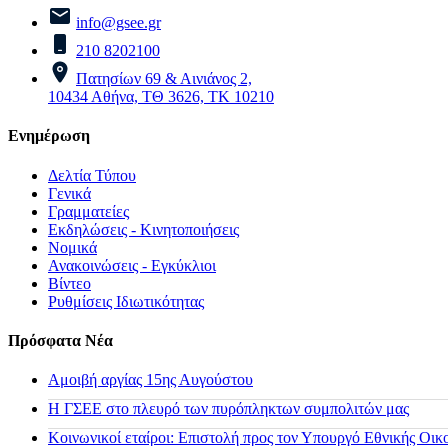
info@gsee.gr
210 8202100
Πατησίων 69 & Αινιάνος 2,
10434 Αθήνα, ΤΘ 3626, ΤΚ 10210
Ενημέρωση
Δελτία Τύπου
Γενικά
Γραμματείες
Εκδηλώσεις - Κινητοποιήσεις
Νομικά
Ανακοινώσεις - Εγκύκλιοι
Βίντεο
Ρυθμίσεις Ιδιωτικότητας
Πρόσφατα Νέα
Αμοιβή αργίας 15ης Αυγούστου
H ΓΣΕΕ στο πλευρό των πυρόπληκτων συμπολιτών μας
Κοινωνικοί εταίροι: Επιστολή προς τον Υπουργό Εθνικής Οικ