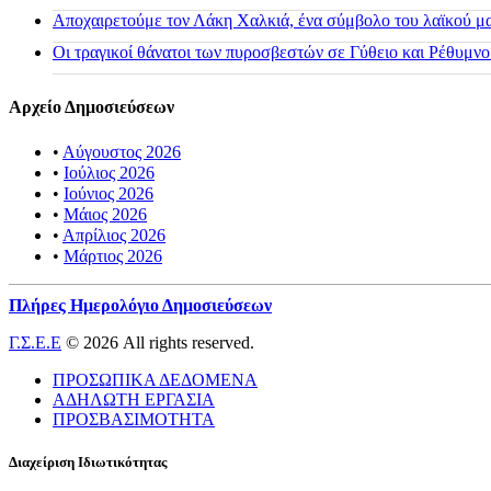
Αποχαιρετούμε τον Λάκη Χαλκιά, ένα σύμβολο του λαϊκού μας
Οι τραγικοί θάνατοι των πυροσβεστών σε Γύθειο και Ρέθυμνο
Αρχείο Δημοσιεύσεων
•
Αύγουστος 2026
•
Ιούλιος 2026
•
Ιούνιος 2026
•
Μάιος 2026
•
Απρίλιος 2026
•
Μάρτιος 2026
Πλήρες Ημερολόγιο Δημοσιεύσεων
Γ.Σ.Ε.Ε
© 2026 All rights reserved.
ΠΡΟΣΩΠΙΚΑ ΔΕΔΟΜΕΝΑ
ΑΔΗΛΩΤΗ ΕΡΓΑΣΙΑ
ΠΡΟΣΒΑΣΙΜΟΤΗΤΑ
Διαχείριση Ιδιωτικότητας