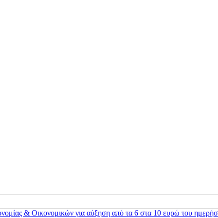
ονομίας & Οικονομικών για αύξηση από τα 6 στα 10 ευρώ του ημερήσ