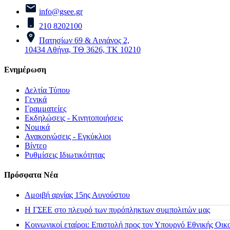
info@gsee.gr
210 8202100
Πατησίων 69 & Αινιάνος 2,
10434 Αθήνα, ΤΘ 3626, ΤΚ 10210
Ενημέρωση
Δελτία Τύπου
Γενικά
Γραμματείες
Εκδηλώσεις - Κινητοποιήσεις
Νομικά
Ανακοινώσεις - Εγκύκλιοι
Βίντεο
Ρυθμίσεις Ιδιωτικότητας
Πρόσφατα Νέα
Αμοιβή αργίας 15ης Αυγούστου
H ΓΣΕΕ στο πλευρό των πυρόπληκτων συμπολιτών μας
Κοινωνικοί εταίροι: Επιστολή προς τον Υπουργό Εθνικής Οικ