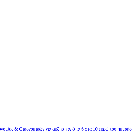
ονομίας & Οικονομικών για αύξηση από τα 6 στα 10 ευρώ του ημερήσ