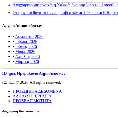
Αποχαιρετούμε τον Λάκη Χαλκιά, ένα σύμβολο του λαϊκού μας
Οι τραγικοί θάνατοι των πυροσβεστών σε Γύθειο και Ρέθυμνο
Αρχείο Δημοσιεύσεων
•
Αύγουστος 2026
•
Ιούλιος 2026
•
Ιούνιος 2026
•
Μάιος 2026
•
Απρίλιος 2026
•
Μάρτιος 2026
Πλήρες Ημερολόγιο Δημοσιεύσεων
Γ.Σ.Ε.Ε
© 2026 All rights reserved.
ΠΡΟΣΩΠΙΚΑ ΔΕΔΟΜΕΝΑ
ΑΔΗΛΩΤΗ ΕΡΓΑΣΙΑ
ΠΡΟΣΒΑΣΙΜΟΤΗΤΑ
Διαχείριση Ιδιωτικότητας