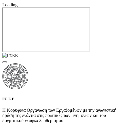
Loading...
Γ.Σ.Ε.Ε
Η Κορυφαία Οργάνωση των Εργαζομένων με την αγωνιστική
δράση της ενάντια στις πολιτικές των μνημονίων και του
δογματικού νεοφιλελευθερισμού