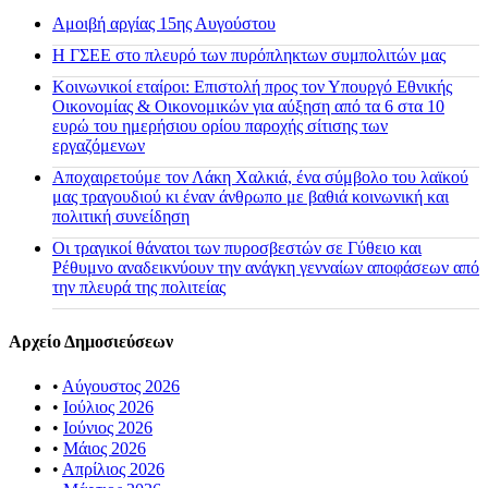
Αμοιβή αργίας 15ης Αυγούστου
H ΓΣΕΕ στο πλευρό των πυρόπληκτων συμπολιτών μας
Κοινωνικοί εταίροι: Επιστολή προς τον Υπουργό Εθνικής
Οικονομίας & Οικονομικών για αύξηση από τα 6 στα 10
ευρώ του ημερήσιου ορίου παροχής σίτισης των
εργαζόμενων
Αποχαιρετούμε τον Λάκη Χαλκιά, ένα σύμβολο του λαϊκού
μας τραγουδιού κι έναν άνθρωπο με βαθιά κοινωνική και
πολιτική συνείδηση
Οι τραγικοί θάνατοι των πυροσβεστών σε Γύθειο και
Ρέθυμνο αναδεικνύουν την ανάγκη γενναίων αποφάσεων από
την πλευρά της πολιτείας
Αρχείο Δημοσιεύσεων
•
Αύγουστος 2026
•
Ιούλιος 2026
•
Ιούνιος 2026
•
Μάιος 2026
•
Απρίλιος 2026