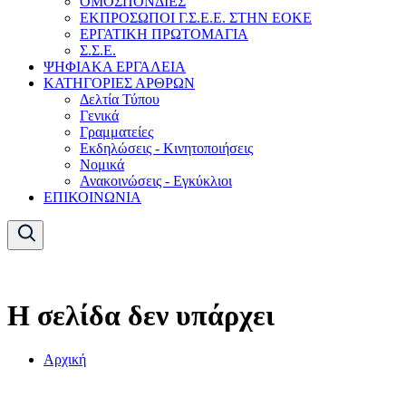
ΟΜΟΣΠΟΝΔΙΕΣ
ΕΚΠΡΟΣΩΠΟΙ Γ.Σ.Ε.Ε. ΣΤΗΝ ΕΟΚΕ
ΕΡΓΑΤΙΚΗ ΠΡΩΤΟΜΑΓΙΑ
Σ.Σ.Ε.
ΨΗΦΙΑΚΑ ΕΡΓΑΛΕΙΑ
ΚΑΤΗΓΟΡΙΕΣ ΑΡΘΡΩΝ
Δελτία Τύπου
Γενικά
Γραμματείες
Εκδηλώσεις - Κινητοποιήσεις
Νομικά
Ανακοινώσεις - Εγκύκλιοι
ΕΠΙΚΟΙΝΩΝΙΑ
Η σελίδα δεν υπάρχει
Αρχική