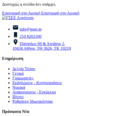
Δυστυχώς η σελίδα δεν υπάρχει.
Επιστροφή στη Αρχική
Επιστροφή στη Αρχική
info@gsee.gr
210 8202100
Πατησίων 69 & Αινιάνος 2,
10434 Αθήνα, ΤΘ 3626, ΤΚ 10210
Ενημέρωση
Δελτία Τύπου
Γενικά
Γραμματείες
Εκδηλώσεις - Κινητοποιήσεις
Νομικά
Ανακοινώσεις - Εγκύκλιοι
Βίντεο
Ρυθμίσεις Ιδιωτικότητας
Πρόσφατα Νέα