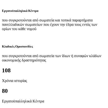
Εργατοϋπαλληλικά Κέντρα
που συγκροτούνται από σωματεία και τοπικά παραρτήματα
πανελλαδικών σωματείων που έχουν την έδρα τους εντός των
ορίων του κάθε νομού
Κλαδικές Ομοσπονδίες
που συγκροτούνται από σωματεία των ίδιων ή συναφών κλάδων
οικονομικής δραστηριότητας
108
Χρόνια ιστορίας
80
Εργατοϋπαλληλικά Κέντρα