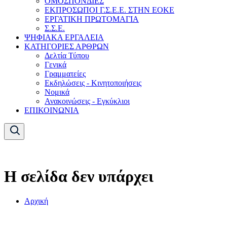
ΟΜΟΣΠΟΝΔΙΕΣ
ΕΚΠΡΟΣΩΠΟΙ Γ.Σ.Ε.Ε. ΣΤΗΝ ΕΟΚΕ
ΕΡΓΑΤΙΚΗ ΠΡΩΤΟΜΑΓΙΑ
Σ.Σ.Ε.
ΨΗΦΙΑΚΑ ΕΡΓΑΛΕΙΑ
ΚΑΤΗΓΟΡΙΕΣ ΑΡΘΡΩΝ
Δελτία Τύπου
Γενικά
Γραμματείες
Εκδηλώσεις - Κινητοποιήσεις
Νομικά
Ανακοινώσεις - Εγκύκλιοι
ΕΠΙΚΟΙΝΩΝΙΑ
Η σελίδα δεν υπάρχει
Αρχική