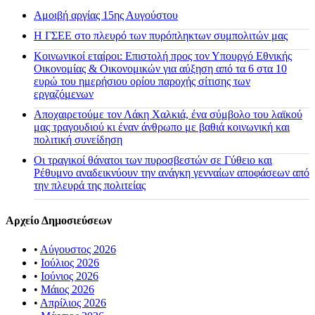
Αμοιβή αργίας 15ης Αυγούστου
H ΓΣΕΕ στο πλευρό των πυρόπληκτων συμπολιτών μας
Κοινωνικοί εταίροι: Επιστολή προς τον Υπουργό Εθνικής
Οικονομίας & Οικονομικών για αύξηση από τα 6 στα 10
ευρώ του ημερήσιου ορίου παροχής σίτισης των
εργαζόμενων
Αποχαιρετούμε τον Λάκη Χαλκιά, ένα σύμβολο του λαϊκού
μας τραγουδιού κι έναν άνθρωπο με βαθιά κοινωνική και
πολιτική συνείδηση
Οι τραγικοί θάνατοι των πυροσβεστών σε Γύθειο και
Ρέθυμνο αναδεικνύουν την ανάγκη γενναίων αποφάσεων από
την πλευρά της πολιτείας
Αρχείο Δημοσιεύσεων
•
Αύγουστος 2026
•
Ιούλιος 2026
•
Ιούνιος 2026
•
Μάιος 2026
•
Απρίλιος 2026