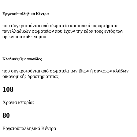
Εργατοϋπαλληλικά Κέντρα
που συγκροτούνται από σωματεία και τοπικά παραρτήματα
πανελλαδικών σωματείων που έχουν την έδρα τους εντός των
ορίων του κάθε νομού
Κλαδικές Ομοσπονδίες
που συγκροτούνται από σωματεία των ίδιων ή συναφών κλάδων
οικονομικής δραστηριότητας
108
Χρόνια ιστορίας
80
Εργατοϋπαλληλικά Κέντρα