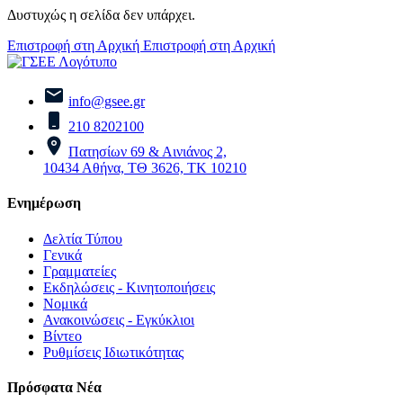
Δυστυχώς η σελίδα δεν υπάρχει.
Επιστροφή στη Αρχική
Επιστροφή στη Αρχική
info@gsee.gr
210 8202100
Πατησίων 69 & Αινιάνος 2,
10434 Αθήνα, ΤΘ 3626, ΤΚ 10210
Ενημέρωση
Δελτία Τύπου
Γενικά
Γραμματείες
Εκδηλώσεις - Κινητοποιήσεις
Νομικά
Ανακοινώσεις - Εγκύκλιοι
Βίντεο
Ρυθμίσεις Ιδιωτικότητας
Πρόσφατα Νέα