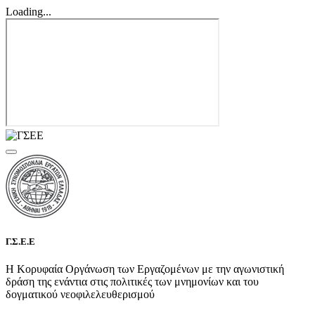
Loading...
Γ.Σ.Ε.Ε
Η Κορυφαία Οργάνωση των Εργαζομένων με την αγωνιστική
δράση της ενάντια στις πολιτικές των μνημονίων και του
δογματικού νεοφιλελευθερισμού