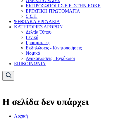
ΟΜΟΣΠΟΝΔΙΕΣ
ΕΚΠΡΟΣΩΠΟΙ Γ.Σ.Ε.Ε. ΣΤΗΝ ΕΟΚΕ
ΕΡΓΑΤΙΚΗ ΠΡΩΤΟΜΑΓΙΑ
Σ.Σ.Ε.
ΨΗΦΙΑΚΑ ΕΡΓΑΛΕΙΑ
ΚΑΤΗΓΟΡΙΕΣ ΑΡΘΡΩΝ
Δελτία Τύπου
Γενικά
Γραμματείες
Εκδηλώσεις - Κινητοποιήσεις
Νομικά
Ανακοινώσεις - Εγκύκλιοι
ΕΠΙΚΟΙΝΩΝΙΑ
Η σελίδα δεν υπάρχει
Αρχική