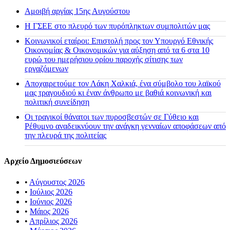
Αμοιβή αργίας 15ης Αυγούστου
H ΓΣΕΕ στο πλευρό των πυρόπληκτων συμπολιτών μας
Κοινωνικοί εταίροι: Επιστολή προς τον Υπουργό Εθνικής
Οικονομίας & Οικονομικών για αύξηση από τα 6 στα 10
ευρώ του ημερήσιου ορίου παροχής σίτισης των
εργαζόμενων
Αποχαιρετούμε τον Λάκη Χαλκιά, ένα σύμβολο του λαϊκού
μας τραγουδιού κι έναν άνθρωπο με βαθιά κοινωνική και
πολιτική συνείδηση
Οι τραγικοί θάνατοι των πυροσβεστών σε Γύθειο και
Ρέθυμνο αναδεικνύουν την ανάγκη γενναίων αποφάσεων από
την πλευρά της πολιτείας
Αρχείο Δημοσιεύσεων
•
Αύγουστος 2026
•
Ιούλιος 2026
•
Ιούνιος 2026
•
Μάιος 2026
•
Απρίλιος 2026