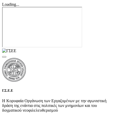
Loading...
Γ.Σ.Ε.Ε
Η Κορυφαία Οργάνωση των Εργαζομένων με την αγωνιστική
δράση της ενάντια στις πολιτικές των μνημονίων και του
δογματικού νεοφιλελευθερισμού