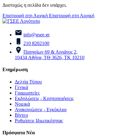
Δυστυχώς η σελίδα δεν υπάρχει.
Επιστροφή στη Αρχική
Επιστροφή στη Αρχική
info@gsee.gr
210 8202100
Πατησίων 69 & Αινιάνος 2,
10434 Αθήνα, ΤΘ 3626, ΤΚ 10210
Ενημέρωση
Δελτία Τύπου
Γενικά
Γραμματείες
Εκδηλώσεις - Κινητοποιήσεις
Νομικά
Ανακοινώσεις - Εγκύκλιοι
Βίντεο
Ρυθμίσεις Ιδιωτικότητας
Πρόσφατα Νέα