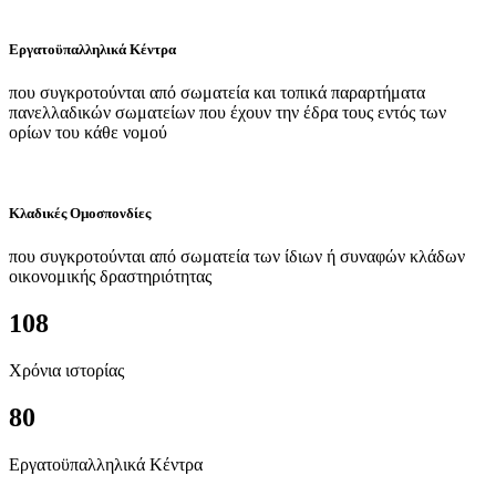
Εργατοϋπαλληλικά Κέντρα
που συγκροτούνται από σωματεία και τοπικά παραρτήματα
πανελλαδικών σωματείων που έχουν την έδρα τους εντός των
ορίων του κάθε νομού
Κλαδικές Ομοσπονδίες
που συγκροτούνται από σωματεία των ίδιων ή συναφών κλάδων
οικονομικής δραστηριότητας
108
Χρόνια ιστορίας
80
Εργατοϋπαλληλικά Κέντρα