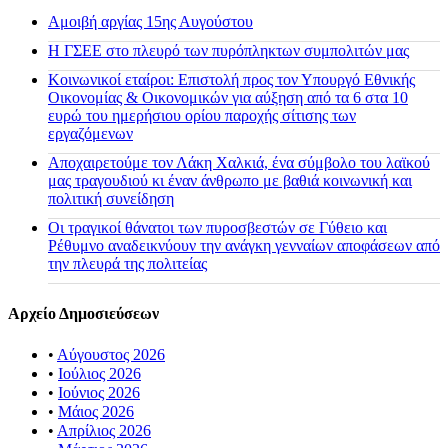
Αμοιβή αργίας 15ης Αυγούστου
H ΓΣΕΕ στο πλευρό των πυρόπληκτων συμπολιτών μας
Κοινωνικοί εταίροι: Επιστολή προς τον Υπουργό Εθνικής
Οικονομίας & Οικονομικών για αύξηση από τα 6 στα 10
ευρώ του ημερήσιου ορίου παροχής σίτισης των
εργαζόμενων
Αποχαιρετούμε τον Λάκη Χαλκιά, ένα σύμβολο του λαϊκού
μας τραγουδιού κι έναν άνθρωπο με βαθιά κοινωνική και
πολιτική συνείδηση
Οι τραγικοί θάνατοι των πυροσβεστών σε Γύθειο και
Ρέθυμνο αναδεικνύουν την ανάγκη γενναίων αποφάσεων από
την πλευρά της πολιτείας
Αρχείο Δημοσιεύσεων
•
Αύγουστος 2026
•
Ιούλιος 2026
•
Ιούνιος 2026
•
Μάιος 2026
•
Απρίλιος 2026