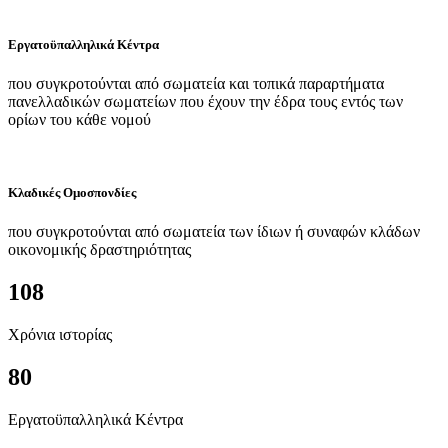
Εργατοϋπαλληλικά Κέντρα
που συγκροτούνται από σωματεία και τοπικά παραρτήματα
πανελλαδικών σωματείων που έχουν την έδρα τους εντός των
ορίων του κάθε νομού
Κλαδικές Ομοσπονδίες
που συγκροτούνται από σωματεία των ίδιων ή συναφών κλάδων
οικονομικής δραστηριότητας
108
Χρόνια ιστορίας
80
Εργατοϋπαλληλικά Κέντρα