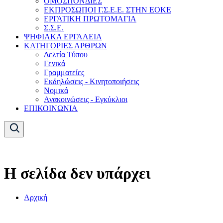
ΟΜΟΣΠΟΝΔΙΕΣ
ΕΚΠΡΟΣΩΠΟΙ Γ.Σ.Ε.Ε. ΣΤΗΝ ΕΟΚΕ
ΕΡΓΑΤΙΚΗ ΠΡΩΤΟΜΑΓΙΑ
Σ.Σ.Ε.
ΨΗΦΙΑΚΑ ΕΡΓΑΛΕΙΑ
ΚΑΤΗΓΟΡΙΕΣ ΑΡΘΡΩΝ
Δελτία Τύπου
Γενικά
Γραμματείες
Εκδηλώσεις - Κινητοποιήσεις
Νομικά
Ανακοινώσεις - Εγκύκλιοι
ΕΠΙΚΟΙΝΩΝΙΑ
Η σελίδα δεν υπάρχει
Αρχική