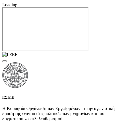
Loading...
Γ.Σ.Ε.Ε
Η Κορυφαία Οργάνωση των Εργαζομένων με την αγωνιστική
δράση της ενάντια στις πολιτικές των μνημονίων και του
δογματικού νεοφιλελευθερισμού