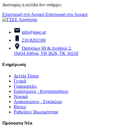
Δυστυχώς η σελίδα δεν υπάρχει.
Επιστροφή στη Αρχική
Επιστροφή στη Αρχική
info@gsee.gr
210 8202100
Πατησίων 69 & Αινιάνος 2,
10434 Αθήνα, ΤΘ 3626, ΤΚ 10210
Ενημέρωση
Δελτία Τύπου
Γενικά
Γραμματείες
Εκδηλώσεις - Κινητοποιήσεις
Νομικά
Ανακοινώσεις - Εγκύκλιοι
Βίντεο
Ρυθμίσεις Ιδιωτικότητας
Πρόσφατα Νέα