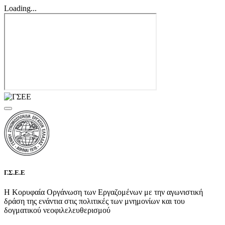
Loading...
Γ.Σ.Ε.Ε
Η Κορυφαία Οργάνωση των Εργαζομένων με την αγωνιστική
δράση της ενάντια στις πολιτικές των μνημονίων και του
δογματικού νεοφιλελευθερισμού