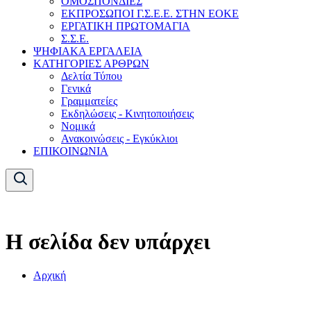
ΟΜΟΣΠΟΝΔΙΕΣ
ΕΚΠΡΟΣΩΠΟΙ Γ.Σ.Ε.Ε. ΣΤΗΝ ΕΟΚΕ
ΕΡΓΑΤΙΚΗ ΠΡΩΤΟΜΑΓΙΑ
Σ.Σ.Ε.
ΨΗΦΙΑΚΑ ΕΡΓΑΛΕΙΑ
ΚΑΤΗΓΟΡΙΕΣ ΑΡΘΡΩΝ
Δελτία Τύπου
Γενικά
Γραμματείες
Εκδηλώσεις - Κινητοποιήσεις
Νομικά
Ανακοινώσεις - Εγκύκλιοι
ΕΠΙΚΟΙΝΩΝΙΑ
Η σελίδα δεν υπάρχει
Αρχική