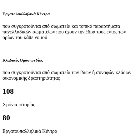
Εργατοϋπαλληλικά Κέντρα
που συγκροτούνται από σωματεία και τοπικά παραρτήματα
πανελλαδικών σωματείων που έχουν την έδρα τους εντός των
ορίων του κάθε νομού
Κλαδικές Ομοσπονδίες
που συγκροτούνται από σωματεία των ίδιων ή συναφών κλάδων
οικονομικής δραστηριότητας
108
Χρόνια ιστορίας
80
Εργατοϋπαλληλικά Κέντρα