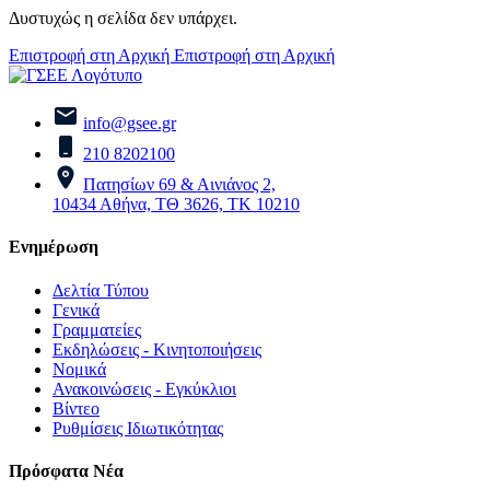
Δυστυχώς η σελίδα δεν υπάρχει.
Επιστροφή στη Αρχική
Επιστροφή στη Αρχική
info@gsee.gr
210 8202100
Πατησίων 69 & Αινιάνος 2,
10434 Αθήνα, ΤΘ 3626, ΤΚ 10210
Ενημέρωση
Δελτία Τύπου
Γενικά
Γραμματείες
Εκδηλώσεις - Κινητοποιήσεις
Νομικά
Ανακοινώσεις - Εγκύκλιοι
Βίντεο
Ρυθμίσεις Ιδιωτικότητας
Πρόσφατα Νέα