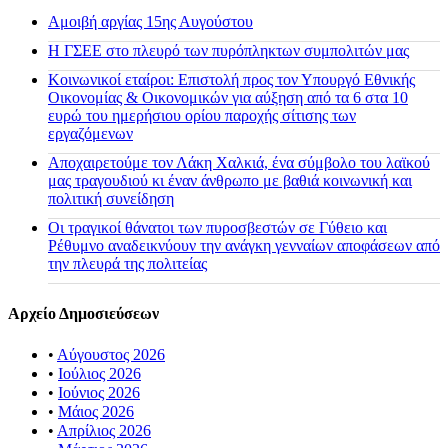
Αμοιβή αργίας 15ης Αυγούστου
H ΓΣΕΕ στο πλευρό των πυρόπληκτων συμπολιτών μας
Κοινωνικοί εταίροι: Επιστολή προς τον Υπουργό Εθνικής
Οικονομίας & Οικονομικών για αύξηση από τα 6 στα 10
ευρώ του ημερήσιου ορίου παροχής σίτισης των
εργαζόμενων
Αποχαιρετούμε τον Λάκη Χαλκιά, ένα σύμβολο του λαϊκού
μας τραγουδιού κι έναν άνθρωπο με βαθιά κοινωνική και
πολιτική συνείδηση
Οι τραγικοί θάνατοι των πυροσβεστών σε Γύθειο και
Ρέθυμνο αναδεικνύουν την ανάγκη γενναίων αποφάσεων από
την πλευρά της πολιτείας
Αρχείο Δημοσιεύσεων
•
Αύγουστος 2026
•
Ιούλιος 2026
•
Ιούνιος 2026
•
Μάιος 2026
•
Απρίλιος 2026