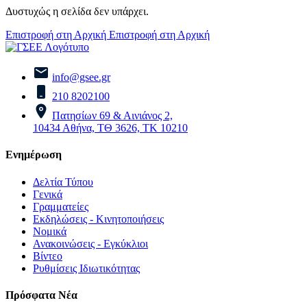
Δυστυχώς η σελίδα δεν υπάρχει.
Επιστροφή στη Αρχική
Επιστροφή στη Αρχική
info@gsee.gr
210 8202100
Πατησίων 69 & Αινιάνος 2,
10434 Αθήνα, ΤΘ 3626, ΤΚ 10210
Ενημέρωση
Δελτία Τύπου
Γενικά
Γραμματείες
Εκδηλώσεις - Κινητοποιήσεις
Νομικά
Ανακοινώσεις - Εγκύκλιοι
Βίντεο
Ρυθμίσεις Ιδιωτικότητας
Πρόσφατα Νέα