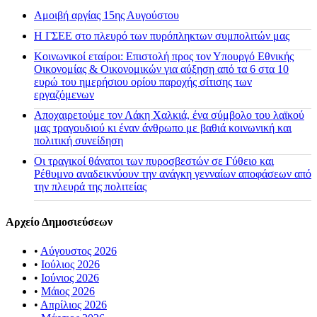
Αμοιβή αργίας 15ης Αυγούστου
H ΓΣΕΕ στο πλευρό των πυρόπληκτων συμπολιτών μας
Κοινωνικοί εταίροι: Επιστολή προς τον Υπουργό Εθνικής
Οικονομίας & Οικονομικών για αύξηση από τα 6 στα 10
ευρώ του ημερήσιου ορίου παροχής σίτισης των
εργαζόμενων
Αποχαιρετούμε τον Λάκη Χαλκιά, ένα σύμβολο του λαϊκού
μας τραγουδιού κι έναν άνθρωπο με βαθιά κοινωνική και
πολιτική συνείδηση
Οι τραγικοί θάνατοι των πυροσβεστών σε Γύθειο και
Ρέθυμνο αναδεικνύουν την ανάγκη γενναίων αποφάσεων από
την πλευρά της πολιτείας
Αρχείο Δημοσιεύσεων
•
Αύγουστος 2026
•
Ιούλιος 2026
•
Ιούνιος 2026
•
Μάιος 2026
•
Απρίλιος 2026