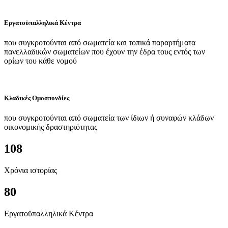
Εργατοϋπαλληλικά Κέντρα
που συγκροτούνται από σωματεία και τοπικά παραρτήματα
πανελλαδικών σωματείων που έχουν την έδρα τους εντός των
ορίων του κάθε νομού
Κλαδικές Ομοσπονδίες
που συγκροτούνται από σωματεία των ίδιων ή συναφών κλάδων
οικονομικής δραστηριότητας
108
Χρόνια ιστορίας
80
Εργατοϋπαλληλικά Κέντρα