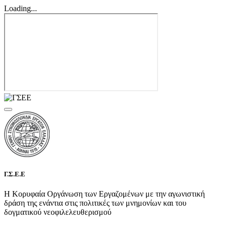
Loading...
Γ.Σ.Ε.Ε
Η Κορυφαία Οργάνωση των Εργαζομένων με την αγωνιστική
δράση της ενάντια στις πολιτικές των μνημονίων και του
δογματικού νεοφιλελευθερισμού