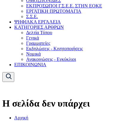
ΟΜΟΣΠΟΝΔΙΕΣ
ΕΚΠΡΟΣΩΠΟΙ Γ.Σ.Ε.Ε. ΣΤΗΝ ΕΟΚΕ
ΕΡΓΑΤΙΚΗ ΠΡΩΤΟΜΑΓΙΑ
Σ.Σ.Ε.
ΨΗΦΙΑΚΑ ΕΡΓΑΛΕΙΑ
ΚΑΤΗΓΟΡΙΕΣ ΑΡΘΡΩΝ
Δελτία Τύπου
Γενικά
Γραμματείες
Εκδηλώσεις - Κινητοποιήσεις
Νομικά
Ανακοινώσεις - Εγκύκλιοι
ΕΠΙΚΟΙΝΩΝΙΑ
Η σελίδα δεν υπάρχει
Αρχική