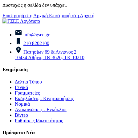
Δυστυχώς η σελίδα δεν υπάρχει.
Επιστροφή στη Αρχική
Επιστροφή στη Αρχική
info@gsee.gr
210 8202100
Πατησίων 69 & Αινιάνος 2,
10434 Αθήνα, ΤΘ 3626, ΤΚ 10210
Ενημέρωση
Δελτία Τύπου
Γενικά
Γραμματείες
Εκδηλώσεις - Κινητοποιήσεις
Νομικά
Ανακοινώσεις - Εγκύκλιοι
Βίντεο
Ρυθμίσεις Ιδιωτικότητας
Πρόσφατα Νέα