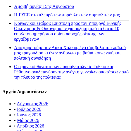
Αμοιβή αργίας 15ης Αυγούστου
H ΓΣΕΕ στο πλευρό των πυρόπληκτων συμπολιτών μας
Κοινωνικοί εταίροι: Επιστολή προς τον Υπουργό Εθνικής
Οικονομίας & Οικονομικών για αύξηση από τα 6 στα 10
ευρώ του ημερήσιου ορίου παροχής σίτισης των
εργαζόμενων
Αποχαιρετούμε τον Λάκη Χαλκιά, ένα σύμβολο του λαϊκού
μας τραγουδιού κι έναν άνθρωπο με βαθιά κοινωνική και
πολιτική συνείδηση
Οι τραγικοί θάνατοι των πυροσβεστών σε Γύθειο και
Ρέθυμνο αναδεικνύουν την ανάγκη γενναίων αποφάσεων από
την πλευρά της πολιτείας
Αρχείο Δημοσιεύσεων
•
Αύγουστος 2026
•
Ιούλιος 2026
•
Ιούνιος 2026
•
Μάιος 2026
•
Απρίλιος 2026