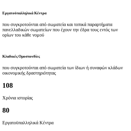
Εργατοϋπαλληλικά Κέντρα
που συγκροτούνται από σωματεία και τοπικά παραρτήματα
πανελλαδικών σωματείων που έχουν την έδρα τους εντός των
ορίων του κάθε νομού
Κλαδικές Ομοσπονδίες
που συγκροτούνται από σωματεία των ίδιων ή συναφών κλάδων
οικονομικής δραστηριότητας
108
Χρόνια ιστορίας
80
Εργατοϋπαλληλικά Κέντρα