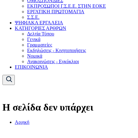
ΟΜΟΣΠΟΝΔΙΕΣ
ΕΚΠΡΟΣΩΠΟΙ Γ.Σ.Ε.Ε. ΣΤΗΝ ΕΟΚΕ
ΕΡΓΑΤΙΚΗ ΠΡΩΤΟΜΑΓΙΑ
Σ.Σ.Ε.
ΨΗΦΙΑΚΑ ΕΡΓΑΛΕΙΑ
ΚΑΤΗΓΟΡΙΕΣ ΑΡΘΡΩΝ
Δελτία Τύπου
Γενικά
Γραμματείες
Εκδηλώσεις - Κινητοποιήσεις
Νομικά
Ανακοινώσεις - Εγκύκλιοι
ΕΠΙΚΟΙΝΩΝΙΑ
Η σελίδα δεν υπάρχει
Αρχική