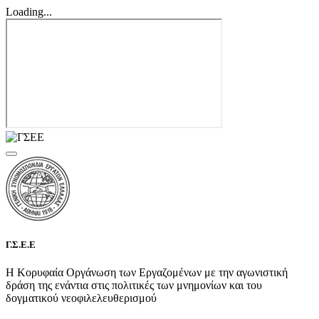
Loading...
Γ.Σ.Ε.Ε
Η Κορυφαία Οργάνωση των Εργαζομένων με την αγωνιστική
δράση της ενάντια στις πολιτικές των μνημονίων και του
δογματικού νεοφιλελευθερισμού