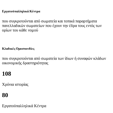
Εργατοϋπαλληλικά Κέντρα
που συγκροτούνται από σωματεία και τοπικά παραρτήματα
πανελλαδικών σωματείων που έχουν την έδρα τους εντός των
ορίων του κάθε νομού
Κλαδικές Ομοσπονδίες
που συγκροτούνται από σωματεία των ίδιων ή συναφών κλάδων
οικονομικής δραστηριότητας
108
Χρόνια ιστορίας
80
Εργατοϋπαλληλικά Κέντρα