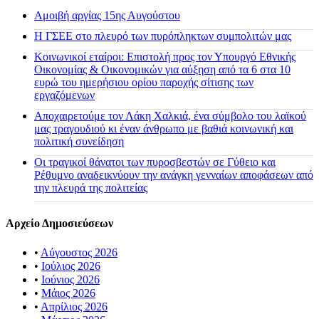
Αμοιβή αργίας 15ης Αυγούστου
H ΓΣΕΕ στο πλευρό των πυρόπληκτων συμπολιτών μας
Κοινωνικοί εταίροι: Επιστολή προς τον Υπουργό Εθνικής
Οικονομίας & Οικονομικών για αύξηση από τα 6 στα 10
ευρώ του ημερήσιου ορίου παροχής σίτισης των
εργαζόμενων
Αποχαιρετούμε τον Λάκη Χαλκιά, ένα σύμβολο του λαϊκού
μας τραγουδιού κι έναν άνθρωπο με βαθιά κοινωνική και
πολιτική συνείδηση
Οι τραγικοί θάνατοι των πυροσβεστών σε Γύθειο και
Ρέθυμνο αναδεικνύουν την ανάγκη γενναίων αποφάσεων από
την πλευρά της πολιτείας
Αρχείο Δημοσιεύσεων
•
Αύγουστος 2026
•
Ιούλιος 2026
•
Ιούνιος 2026
•
Μάιος 2026
•
Απρίλιος 2026