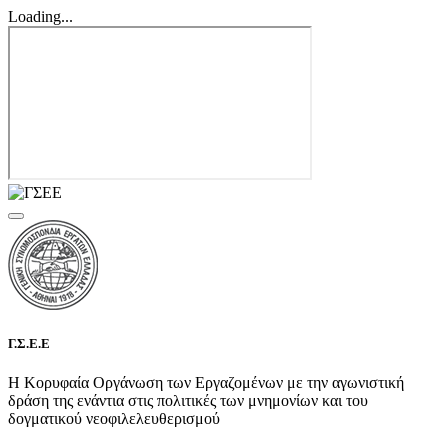
Loading...
Γ.Σ.Ε.Ε
Η Κορυφαία Οργάνωση των Εργαζομένων με την αγωνιστική
δράση της ενάντια στις πολιτικές των μνημονίων και του
δογματικού νεοφιλελευθερισμού