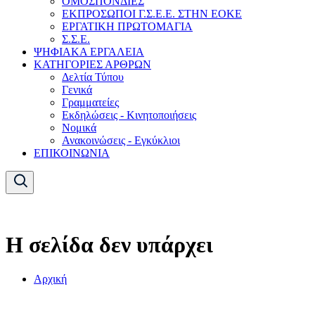
ΟΜΟΣΠΟΝΔΙΕΣ
ΕΚΠΡΟΣΩΠΟΙ Γ.Σ.Ε.Ε. ΣΤΗΝ ΕΟΚΕ
ΕΡΓΑΤΙΚΗ ΠΡΩΤΟΜΑΓΙΑ
Σ.Σ.Ε.
ΨΗΦΙΑΚΑ ΕΡΓΑΛΕΙΑ
ΚΑΤΗΓΟΡΙΕΣ ΑΡΘΡΩΝ
Δελτία Τύπου
Γενικά
Γραμματείες
Εκδηλώσεις - Κινητοποιήσεις
Νομικά
Ανακοινώσεις - Εγκύκλιοι
ΕΠΙΚΟΙΝΩΝΙΑ
Η σελίδα δεν υπάρχει
Αρχική