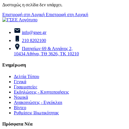
Δυστυχώς η σελίδα δεν υπάρχει.
Επιστροφή στη Αρχική
Επιστροφή στη Αρχική
info@gsee.gr
210 8202100
Πατησίων 69 & Αινιάνος 2,
10434 Αθήνα, ΤΘ 3626, ΤΚ 10210
Ενημέρωση
Δελτία Τύπου
Γενικά
Γραμματείες
Εκδηλώσεις - Κινητοποιήσεις
Νομικά
Ανακοινώσεις - Εγκύκλιοι
Βίντεο
Ρυθμίσεις Ιδιωτικότητας
Πρόσφατα Νέα