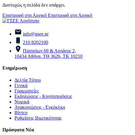
Δυστυχώς η σελίδα δεν υπάρχει.
Επιστροφή στη Αρχική
Επιστροφή στη Αρχική
info@gsee.gr
210 8202100
Πατησίων 69 & Αινιάνος 2,
10434 Αθήνα, ΤΘ 3626, ΤΚ 10210
Ενημέρωση
Δελτία Τύπου
Γενικά
Γραμματείες
Εκδηλώσεις - Κινητοποιήσεις
Νομικά
Ανακοινώσεις - Εγκύκλιοι
Βίντεο
Ρυθμίσεις Ιδιωτικότητας
Πρόσφατα Νέα