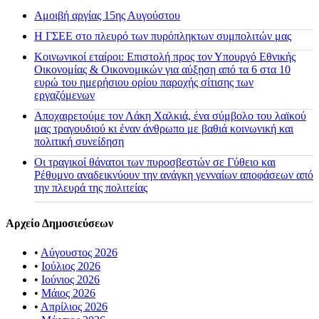
Αμοιβή αργίας 15ης Αυγούστου
H ΓΣΕΕ στο πλευρό των πυρόπληκτων συμπολιτών μας
Κοινωνικοί εταίροι: Επιστολή προς τον Υπουργό Εθνικής
Οικονομίας & Οικονομικών για αύξηση από τα 6 στα 10
ευρώ του ημερήσιου ορίου παροχής σίτισης των
εργαζόμενων
Αποχαιρετούμε τον Λάκη Χαλκιά, ένα σύμβολο του λαϊκού
μας τραγουδιού κι έναν άνθρωπο με βαθιά κοινωνική και
πολιτική συνείδηση
Οι τραγικοί θάνατοι των πυροσβεστών σε Γύθειο και
Ρέθυμνο αναδεικνύουν την ανάγκη γενναίων αποφάσεων από
την πλευρά της πολιτείας
Αρχείο Δημοσιεύσεων
•
Αύγουστος 2026
•
Ιούλιος 2026
•
Ιούνιος 2026
•
Μάιος 2026
•
Απρίλιος 2026