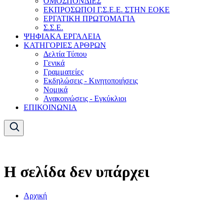
ΟΜΟΣΠΟΝΔΙΕΣ
ΕΚΠΡΟΣΩΠΟΙ Γ.Σ.Ε.Ε. ΣΤΗΝ ΕΟΚΕ
ΕΡΓΑΤΙΚΗ ΠΡΩΤΟΜΑΓΙΑ
Σ.Σ.Ε.
ΨΗΦΙΑΚΑ ΕΡΓΑΛΕΙΑ
ΚΑΤΗΓΟΡΙΕΣ ΑΡΘΡΩΝ
Δελτία Τύπου
Γενικά
Γραμματείες
Εκδηλώσεις - Κινητοποιήσεις
Νομικά
Ανακοινώσεις - Εγκύκλιοι
ΕΠΙΚΟΙΝΩΝΙΑ
Η σελίδα δεν υπάρχει
Αρχική