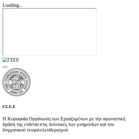
Loading...
Γ.Σ.Ε.Ε
Η Κορυφαία Οργάνωση των Εργαζομένων με την αγωνιστική
δράση της ενάντια στις πολιτικές των μνημονίων και του
δογματικού νεοφιλελευθερισμού