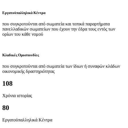
Εργατοϋπαλληλικά Κέντρα
που συγκροτούνται από σωματεία και τοπικά παραρτήματα
πανελλαδικών σωματείων που έχουν την έδρα τους εντός των
ορίων του κάθε νομού
Κλαδικές Ομοσπονδίες
που συγκροτούνται από σωματεία των ίδιων ή συναφών κλάδων
οικονομικής δραστηριότητας
108
Χρόνια ιστορίας
80
Εργατοϋπαλληλικά Κέντρα