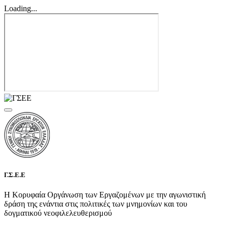
Loading...
Γ.Σ.Ε.Ε
Η Κορυφαία Οργάνωση των Εργαζομένων με την αγωνιστική
δράση της ενάντια στις πολιτικές των μνημονίων και του
δογματικού νεοφιλελευθερισμού