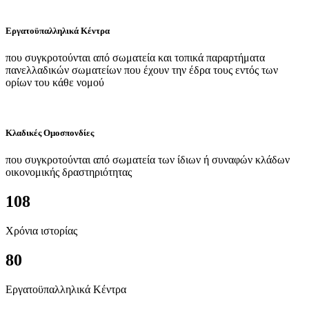
Εργατοϋπαλληλικά Κέντρα
που συγκροτούνται από σωματεία και τοπικά παραρτήματα
πανελλαδικών σωματείων που έχουν την έδρα τους εντός των
ορίων του κάθε νομού
Κλαδικές Ομοσπονδίες
που συγκροτούνται από σωματεία των ίδιων ή συναφών κλάδων
οικονομικής δραστηριότητας
108
Χρόνια ιστορίας
80
Εργατοϋπαλληλικά Κέντρα