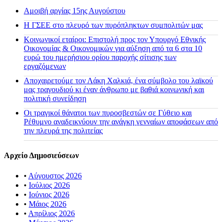
Αμοιβή αργίας 15ης Αυγούστου
H ΓΣΕΕ στο πλευρό των πυρόπληκτων συμπολιτών μας
Κοινωνικοί εταίροι: Επιστολή προς τον Υπουργό Εθνικής
Οικονομίας & Οικονομικών για αύξηση από τα 6 στα 10
ευρώ του ημερήσιου ορίου παροχής σίτισης των
εργαζόμενων
Αποχαιρετούμε τον Λάκη Χαλκιά, ένα σύμβολο του λαϊκού
μας τραγουδιού κι έναν άνθρωπο με βαθιά κοινωνική και
πολιτική συνείδηση
Οι τραγικοί θάνατοι των πυροσβεστών σε Γύθειο και
Ρέθυμνο αναδεικνύουν την ανάγκη γενναίων αποφάσεων από
την πλευρά της πολιτείας
Αρχείο Δημοσιεύσεων
•
Αύγουστος 2026
•
Ιούλιος 2026
•
Ιούνιος 2026
•
Μάιος 2026
•
Απρίλιος 2026