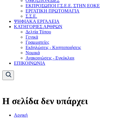
ΟΜΟΣΠΟΝΔΙΕΣ
ΕΚΠΡΟΣΩΠΟΙ Γ.Σ.Ε.Ε. ΣΤΗΝ ΕΟΚΕ
ΕΡΓΑΤΙΚΗ ΠΡΩΤΟΜΑΓΙΑ
Σ.Σ.Ε.
ΨΗΦΙΑΚΑ ΕΡΓΑΛΕΙΑ
ΚΑΤΗΓΟΡΙΕΣ ΑΡΘΡΩΝ
Δελτία Τύπου
Γενικά
Γραμματείες
Εκδηλώσεις - Κινητοποιήσεις
Νομικά
Ανακοινώσεις - Εγκύκλιοι
ΕΠΙΚΟΙΝΩΝΙΑ
Η σελίδα δεν υπάρχει
Αρχική