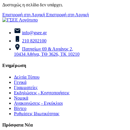
Δυστυχώς η σελίδα δεν υπάρχει.
Επιστροφή στη Αρχική
Επιστροφή στη Αρχική
info@gsee.gr
210 8202100
Πατησίων 69 & Αινιάνος 2,
10434 Αθήνα, ΤΘ 3626, ΤΚ 10210
Ενημέρωση
Δελτία Τύπου
Γενικά
Γραμματείες
Εκδηλώσεις - Κινητοποιήσεις
Νομικά
Ανακοινώσεις - Εγκύκλιοι
Βίντεο
Ρυθμίσεις Ιδιωτικότητας
Πρόσφατα Νέα