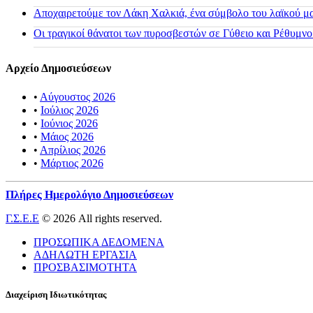
Αποχαιρετούμε τον Λάκη Χαλκιά, ένα σύμβολο του λαϊκού μας
Οι τραγικοί θάνατοι των πυροσβεστών σε Γύθειο και Ρέθυμνο
Αρχείο Δημοσιεύσεων
•
Αύγουστος 2026
•
Ιούλιος 2026
•
Ιούνιος 2026
•
Μάιος 2026
•
Απρίλιος 2026
•
Μάρτιος 2026
Πλήρες Ημερολόγιο Δημοσιεύσεων
Γ.Σ.Ε.Ε
© 2026 All rights reserved.
ΠΡΟΣΩΠΙΚΑ ΔΕΔΟΜΕΝΑ
ΑΔΗΛΩΤΗ ΕΡΓΑΣΙΑ
ΠΡΟΣΒΑΣΙΜΟΤΗΤΑ
Διαχείριση Ιδιωτικότητας