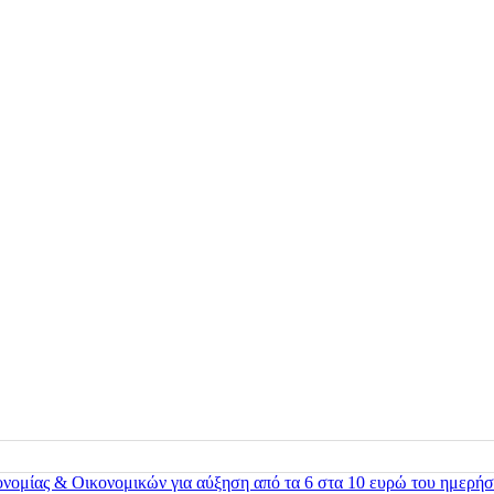
ονομίας & Οικονομικών για αύξηση από τα 6 στα 10 ευρώ του ημερήσ