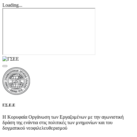
Loading...
Γ.Σ.Ε.Ε
Η Κορυφαία Οργάνωση των Εργαζομένων με την αγωνιστική
δράση της ενάντια στις πολιτικές των μνημονίων και του
δογματικού νεοφιλελευθερισμού