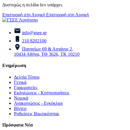
Δυστυχώς η σελίδα δεν υπάρχει.
Επιστροφή στη Αρχική
Επιστροφή στη Αρχική
info@gsee.gr
210 8202100
Πατησίων 69 & Αινιάνος 2,
10434 Αθήνα, ΤΘ 3626, ΤΚ 10210
Ενημέρωση
Δελτία Τύπου
Γενικά
Γραμματείες
Εκδηλώσεις - Κινητοποιήσεις
Νομικά
Ανακοινώσεις - Εγκύκλιοι
Βίντεο
Ρυθμίσεις Ιδιωτικότητας
Πρόσφατα Νέα