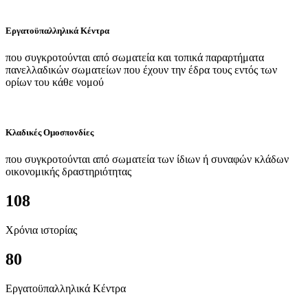
Εργατοϋπαλληλικά Κέντρα
που συγκροτούνται από σωματεία και τοπικά παραρτήματα
πανελλαδικών σωματείων που έχουν την έδρα τους εντός των
ορίων του κάθε νομού
Κλαδικές Ομοσπονδίες
που συγκροτούνται από σωματεία των ίδιων ή συναφών κλάδων
οικονομικής δραστηριότητας
108
Χρόνια ιστορίας
80
Εργατοϋπαλληλικά Κέντρα