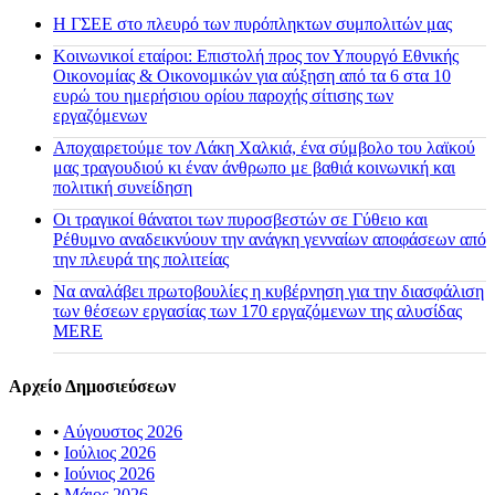
H ΓΣΕΕ στο πλευρό των πυρόπληκτων συμπολιτών μας
Κοινωνικοί εταίροι: Επιστολή προς τον Υπουργό Εθνικής
Οικονομίας & Οικονομικών για αύξηση από τα 6 στα 10
ευρώ του ημερήσιου ορίου παροχής σίτισης των
εργαζόμενων
Αποχαιρετούμε τον Λάκη Χαλκιά, ένα σύμβολο του λαϊκού
μας τραγουδιού κι έναν άνθρωπο με βαθιά κοινωνική και
πολιτική συνείδηση
Οι τραγικοί θάνατοι των πυροσβεστών σε Γύθειο και
Ρέθυμνο αναδεικνύουν την ανάγκη γενναίων αποφάσεων από
την πλευρά της πολιτείας
Να αναλάβει πρωτοβουλίες η κυβέρνηση για την διασφάλιση
των θέσεων εργασίας των 170 εργαζόμενων της αλυσίδας
MERE
Αρχείο Δημοσιεύσεων
•
Αύγουστος 2026
•
Ιούλιος 2026
•
Ιούνιος 2026
•
Μάιος 2026