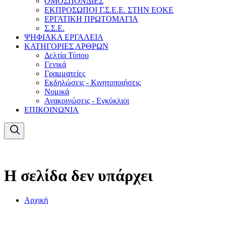
ΟΜΟΣΠΟΝΔΙΕΣ
ΕΚΠΡΟΣΩΠΟΙ Γ.Σ.Ε.Ε. ΣΤΗΝ ΕΟΚΕ
ΕΡΓΑΤΙΚΗ ΠΡΩΤΟΜΑΓΙΑ
Σ.Σ.Ε.
ΨΗΦΙΑΚΑ ΕΡΓΑΛΕΙΑ
ΚΑΤΗΓΟΡΙΕΣ ΑΡΘΡΩΝ
Δελτία Τύπου
Γενικά
Γραμματείες
Εκδηλώσεις - Κινητοποιήσεις
Νομικά
Ανακοινώσεις - Εγκύκλιοι
ΕΠΙΚΟΙΝΩΝΙΑ
Η σελίδα δεν υπάρχει
Αρχική