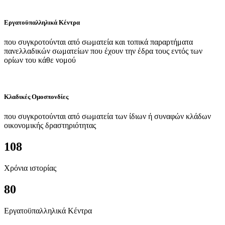
Εργατοϋπαλληλικά Κέντρα
που συγκροτούνται από σωματεία και τοπικά παραρτήματα
πανελλαδικών σωματείων που έχουν την έδρα τους εντός των
ορίων του κάθε νομού
Κλαδικές Ομοσπονδίες
που συγκροτούνται από σωματεία των ίδιων ή συναφών κλάδων
οικονομικής δραστηριότητας
108
Χρόνια ιστορίας
80
Εργατοϋπαλληλικά Κέντρα