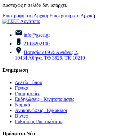
Δυστυχώς η σελίδα δεν υπάρχει.
Επιστροφή στη Αρχική
Επιστροφή στη Αρχική
info@gsee.gr
210 8202100
Πατησίων 69 & Αινιάνος 2,
10434 Αθήνα, ΤΘ 3626, ΤΚ 10210
Ενημέρωση
Δελτία Τύπου
Γενικά
Γραμματείες
Εκδηλώσεις - Κινητοποιήσεις
Νομικά
Ανακοινώσεις - Εγκύκλιοι
Βίντεο
Ρυθμίσεις Ιδιωτικότητας
Πρόσφατα Νέα