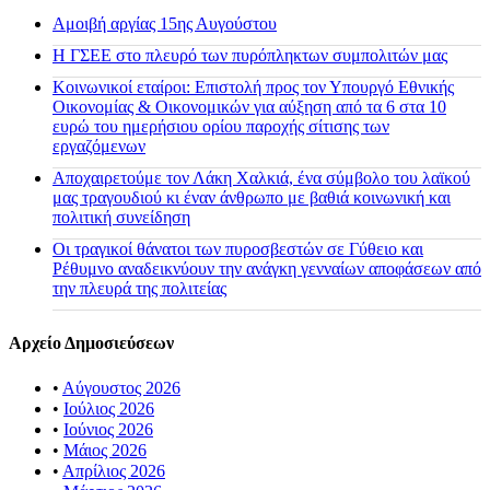
Αμοιβή αργίας 15ης Αυγούστου
H ΓΣΕΕ στο πλευρό των πυρόπληκτων συμπολιτών μας
Κοινωνικοί εταίροι: Επιστολή προς τον Υπουργό Εθνικής
Οικονομίας & Οικονομικών για αύξηση από τα 6 στα 10
ευρώ του ημερήσιου ορίου παροχής σίτισης των
εργαζόμενων
Αποχαιρετούμε τον Λάκη Χαλκιά, ένα σύμβολο του λαϊκού
μας τραγουδιού κι έναν άνθρωπο με βαθιά κοινωνική και
πολιτική συνείδηση
Οι τραγικοί θάνατοι των πυροσβεστών σε Γύθειο και
Ρέθυμνο αναδεικνύουν την ανάγκη γενναίων αποφάσεων από
την πλευρά της πολιτείας
Αρχείο Δημοσιεύσεων
•
Αύγουστος 2026
•
Ιούλιος 2026
•
Ιούνιος 2026
•
Μάιος 2026
•
Απρίλιος 2026