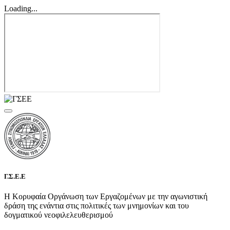
Loading...
Γ.Σ.Ε.Ε
Η Κορυφαία Οργάνωση των Εργαζομένων με την αγωνιστική
δράση της ενάντια στις πολιτικές των μνημονίων και του
δογματικού νεοφιλελευθερισμού