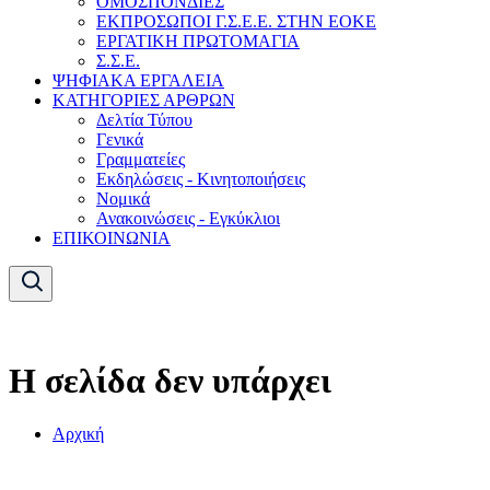
ΟΜΟΣΠΟΝΔΙΕΣ
ΕΚΠΡΟΣΩΠΟΙ Γ.Σ.Ε.Ε. ΣΤΗΝ ΕΟΚΕ
ΕΡΓΑΤΙΚΗ ΠΡΩΤΟΜΑΓΙΑ
Σ.Σ.Ε.
ΨΗΦΙΑΚΑ ΕΡΓΑΛΕΙΑ
ΚΑΤΗΓΟΡΙΕΣ ΑΡΘΡΩΝ
Δελτία Τύπου
Γενικά
Γραμματείες
Εκδηλώσεις - Κινητοποιήσεις
Νομικά
Ανακοινώσεις - Εγκύκλιοι
ΕΠΙΚΟΙΝΩΝΙΑ
Η σελίδα δεν υπάρχει
Αρχική