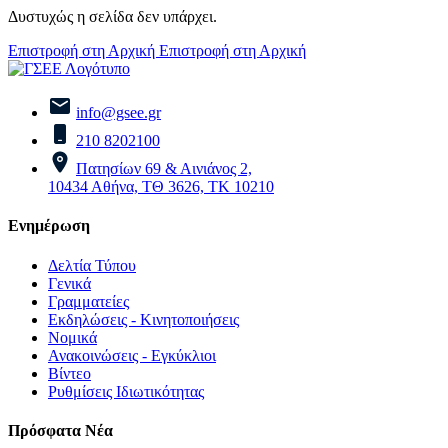
Δυστυχώς η σελίδα δεν υπάρχει.
Επιστροφή στη Αρχική
Επιστροφή στη Αρχική
info@gsee.gr
210 8202100
Πατησίων 69 & Αινιάνος 2,
10434 Αθήνα, ΤΘ 3626, ΤΚ 10210
Ενημέρωση
Δελτία Τύπου
Γενικά
Γραμματείες
Εκδηλώσεις - Κινητοποιήσεις
Νομικά
Ανακοινώσεις - Εγκύκλιοι
Βίντεο
Ρυθμίσεις Ιδιωτικότητας
Πρόσφατα Νέα