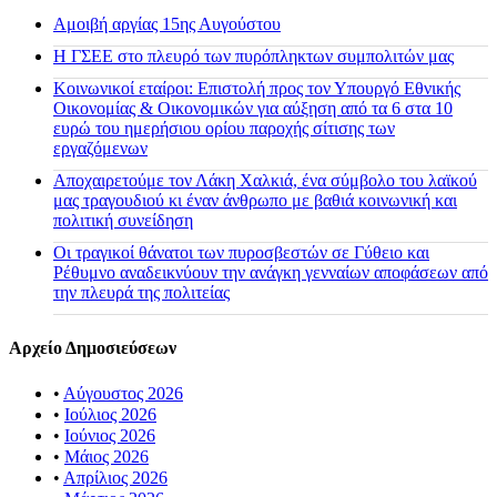
Αμοιβή αργίας 15ης Αυγούστου
H ΓΣΕΕ στο πλευρό των πυρόπληκτων συμπολιτών μας
Κοινωνικοί εταίροι: Επιστολή προς τον Υπουργό Εθνικής
Οικονομίας & Οικονομικών για αύξηση από τα 6 στα 10
ευρώ του ημερήσιου ορίου παροχής σίτισης των
εργαζόμενων
Αποχαιρετούμε τον Λάκη Χαλκιά, ένα σύμβολο του λαϊκού
μας τραγουδιού κι έναν άνθρωπο με βαθιά κοινωνική και
πολιτική συνείδηση
Οι τραγικοί θάνατοι των πυροσβεστών σε Γύθειο και
Ρέθυμνο αναδεικνύουν την ανάγκη γενναίων αποφάσεων από
την πλευρά της πολιτείας
Αρχείο Δημοσιεύσεων
•
Αύγουστος 2026
•
Ιούλιος 2026
•
Ιούνιος 2026
•
Μάιος 2026
•
Απρίλιος 2026