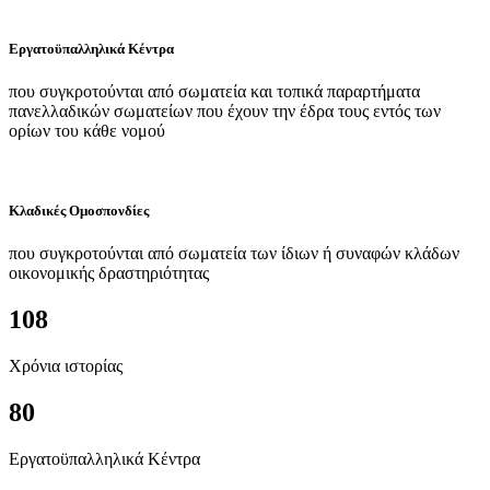
Εργατοϋπαλληλικά Κέντρα
που συγκροτούνται από σωματεία και τοπικά παραρτήματα
πανελλαδικών σωματείων που έχουν την έδρα τους εντός των
ορίων του κάθε νομού
Κλαδικές Ομοσπονδίες
που συγκροτούνται από σωματεία των ίδιων ή συναφών κλάδων
οικονομικής δραστηριότητας
108
Χρόνια ιστορίας
80
Εργατοϋπαλληλικά Κέντρα