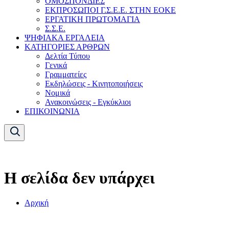
ΟΜΟΣΠΟΝΔΙΕΣ
ΕΚΠΡΟΣΩΠΟΙ Γ.Σ.Ε.Ε. ΣΤΗΝ ΕΟΚΕ
ΕΡΓΑΤΙΚΗ ΠΡΩΤΟΜΑΓΙΑ
Σ.Σ.Ε.
ΨΗΦΙΑΚΑ ΕΡΓΑΛΕΙΑ
ΚΑΤΗΓΟΡΙΕΣ ΑΡΘΡΩΝ
Δελτία Τύπου
Γενικά
Γραμματείες
Εκδηλώσεις - Κινητοποιήσεις
Νομικά
Ανακοινώσεις - Εγκύκλιοι
ΕΠΙΚΟΙΝΩΝΙΑ
Η σελίδα δεν υπάρχει
Αρχική