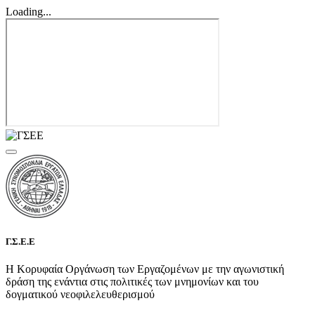
Loading...
Γ.Σ.Ε.Ε
Η Κορυφαία Οργάνωση των Εργαζομένων με την αγωνιστική
δράση της ενάντια στις πολιτικές των μνημονίων και του
δογματικού νεοφιλελευθερισμού