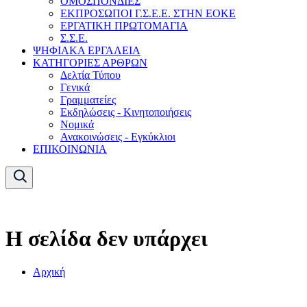
ΟΜΟΣΠΟΝΔΙΕΣ
ΕΚΠΡΟΣΩΠΟΙ Γ.Σ.Ε.Ε. ΣΤΗΝ ΕΟΚΕ
ΕΡΓΑΤΙΚΗ ΠΡΩΤΟΜΑΓΙΑ
Σ.Σ.Ε.
ΨΗΦΙΑΚΑ ΕΡΓΑΛΕΙΑ
ΚΑΤΗΓΟΡΙΕΣ ΑΡΘΡΩΝ
Δελτία Τύπου
Γενικά
Γραμματείες
Εκδηλώσεις - Κινητοποιήσεις
Νομικά
Ανακοινώσεις - Εγκύκλιοι
ΕΠΙΚΟΙΝΩΝΙΑ
Η σελίδα δεν υπάρχει
Αρχική