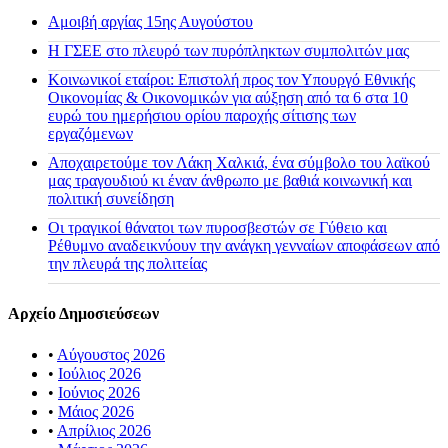
Αμοιβή αργίας 15ης Αυγούστου
H ΓΣΕΕ στο πλευρό των πυρόπληκτων συμπολιτών μας
Κοινωνικοί εταίροι: Επιστολή προς τον Υπουργό Εθνικής
Οικονομίας & Οικονομικών για αύξηση από τα 6 στα 10
ευρώ του ημερήσιου ορίου παροχής σίτισης των
εργαζόμενων
Αποχαιρετούμε τον Λάκη Χαλκιά, ένα σύμβολο του λαϊκού
μας τραγουδιού κι έναν άνθρωπο με βαθιά κοινωνική και
πολιτική συνείδηση
Οι τραγικοί θάνατοι των πυροσβεστών σε Γύθειο και
Ρέθυμνο αναδεικνύουν την ανάγκη γενναίων αποφάσεων από
την πλευρά της πολιτείας
Αρχείο Δημοσιεύσεων
•
Αύγουστος 2026
•
Ιούλιος 2026
•
Ιούνιος 2026
•
Μάιος 2026
•
Απρίλιος 2026