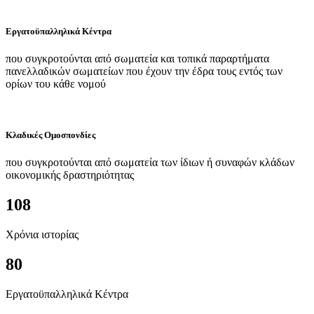
Εργατοϋπαλληλικά Κέντρα
που συγκροτούνται από σωματεία και τοπικά παραρτήματα
πανελλαδικών σωματείων που έχουν την έδρα τους εντός των
ορίων του κάθε νομού
Κλαδικές Ομοσπονδίες
που συγκροτούνται από σωματεία των ίδιων ή συναφών κλάδων
οικονομικής δραστηριότητας
108
Χρόνια ιστορίας
80
Εργατοϋπαλληλικά Κέντρα