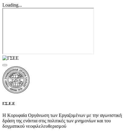
Loading...
Γ.Σ.Ε.Ε
Η Κορυφαία Οργάνωση των Εργαζομένων με την αγωνιστική
δράση της ενάντια στις πολιτικές των μνημονίων και του
δογματικού νεοφιλελευθερισμού