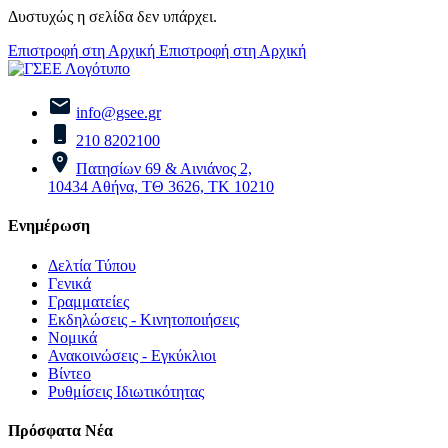
Δυστυχώς η σελίδα δεν υπάρχει.
Επιστροφή στη Αρχική
Επιστροφή στη Αρχική
info@gsee.gr
210 8202100
Πατησίων 69 & Αινιάνος 2,
10434 Αθήνα, ΤΘ 3626, ΤΚ 10210
Ενημέρωση
Δελτία Τύπου
Γενικά
Γραμματείες
Εκδηλώσεις - Κινητοποιήσεις
Νομικά
Ανακοινώσεις - Εγκύκλιοι
Βίντεο
Ρυθμίσεις Ιδιωτικότητας
Πρόσφατα Νέα