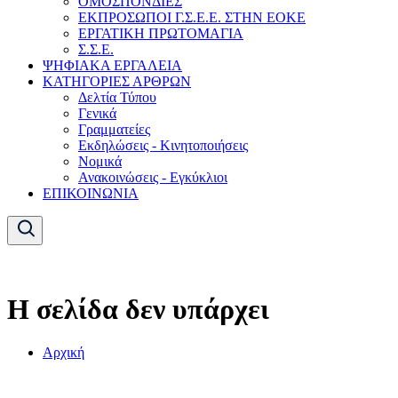
ΟΜΟΣΠΟΝΔΙΕΣ
ΕΚΠΡΟΣΩΠΟΙ Γ.Σ.Ε.Ε. ΣΤΗΝ ΕΟΚΕ
ΕΡΓΑΤΙΚΗ ΠΡΩΤΟΜΑΓΙΑ
Σ.Σ.Ε.
ΨΗΦΙΑΚΑ ΕΡΓΑΛΕΙΑ
ΚΑΤΗΓΟΡΙΕΣ ΑΡΘΡΩΝ
Δελτία Τύπου
Γενικά
Γραμματείες
Εκδηλώσεις - Κινητοποιήσεις
Νομικά
Ανακοινώσεις - Εγκύκλιοι
ΕΠΙΚΟΙΝΩΝΙΑ
Η σελίδα δεν υπάρχει
Αρχική