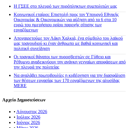
H ΓΣΕΕ στο πλευρό των πυρόπληκτων συμπολιτών μας
Κοινωνικοί εταίροι: Επιστολή προς τον Υπουργό Εθνικής
Οικονομίας & Οικονομικών για αύξηση από τα 6 στα 10
ευρώ του ημερήσιου ορίου παροχής σίτισης των
εργαζόμενων
Αποχαιρετούμε τον Λάκη Χαλκιά, ένα σύμβολο του λαϊκού
μας τραγουδιού κι έναν άνθρωπο με βαθιά κοινωνική και
πολιτική συνείδηση
Οι τραγικοί θάνατοι των πυροσβεστών σε Γύθειο και
Ρέθυμνο αναδεικνύουν την ανάγκη γενναίων αποφάσεων από
την πλευρά της πολιτείας
Να αναλάβει πρωτοβουλίες η κυβέρνηση για την διασφάλιση
των θέσεων εργασίας των 170 εργαζόμενων της αλυσίδας
MERE
Αρχείο Δημοσιεύσεων
•
Αύγουστος 2026
•
Ιούλιος 2026
•
Ιούνιος 2026
•
Μάιος 2026