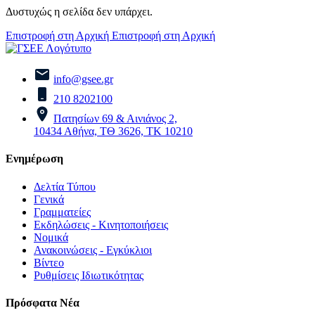
Δυστυχώς η σελίδα δεν υπάρχει.
Επιστροφή στη Αρχική
Επιστροφή στη Αρχική
info@gsee.gr
210 8202100
Πατησίων 69 & Αινιάνος 2,
10434 Αθήνα, ΤΘ 3626, ΤΚ 10210
Ενημέρωση
Δελτία Τύπου
Γενικά
Γραμματείες
Εκδηλώσεις - Κινητοποιήσεις
Νομικά
Ανακοινώσεις - Εγκύκλιοι
Βίντεο
Ρυθμίσεις Ιδιωτικότητας
Πρόσφατα Νέα