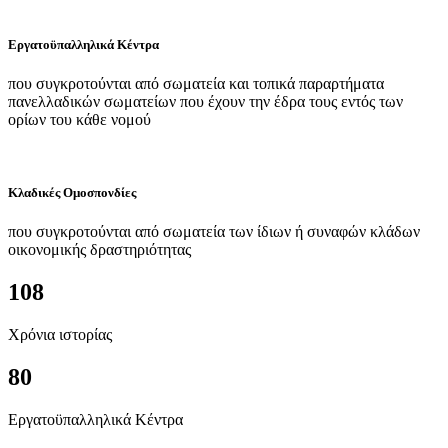
Εργατοϋπαλληλικά Κέντρα
που συγκροτούνται από σωματεία και τοπικά παραρτήματα
πανελλαδικών σωματείων που έχουν την έδρα τους εντός των
ορίων του κάθε νομού
Κλαδικές Ομοσπονδίες
που συγκροτούνται από σωματεία των ίδιων ή συναφών κλάδων
οικονομικής δραστηριότητας
108
Χρόνια ιστορίας
80
Εργατοϋπαλληλικά Κέντρα