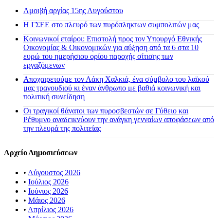
Αμοιβή αργίας 15ης Αυγούστου
H ΓΣΕΕ στο πλευρό των πυρόπληκτων συμπολιτών μας
Κοινωνικοί εταίροι: Επιστολή προς τον Υπουργό Εθνικής
Οικονομίας & Οικονομικών για αύξηση από τα 6 στα 10
ευρώ του ημερήσιου ορίου παροχής σίτισης των
εργαζόμενων
Αποχαιρετούμε τον Λάκη Χαλκιά, ένα σύμβολο του λαϊκού
μας τραγουδιού κι έναν άνθρωπο με βαθιά κοινωνική και
πολιτική συνείδηση
Οι τραγικοί θάνατοι των πυροσβεστών σε Γύθειο και
Ρέθυμνο αναδεικνύουν την ανάγκη γενναίων αποφάσεων από
την πλευρά της πολιτείας
Αρχείο Δημοσιεύσεων
•
Αύγουστος 2026
•
Ιούλιος 2026
•
Ιούνιος 2026
•
Μάιος 2026
•
Απρίλιος 2026