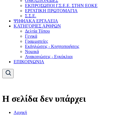
ΟΜΟΣΠΟΝΔΙΕΣ
ΕΚΠΡΟΣΩΠΟΙ Γ.Σ.Ε.Ε. ΣΤΗΝ ΕΟΚΕ
ΕΡΓΑΤΙΚΗ ΠΡΩΤΟΜΑΓΙΑ
Σ.Σ.Ε.
ΨΗΦΙΑΚΑ ΕΡΓΑΛΕΙΑ
ΚΑΤΗΓΟΡΙΕΣ ΑΡΘΡΩΝ
Δελτία Τύπου
Γενικά
Γραμματείες
Εκδηλώσεις - Κινητοποιήσεις
Νομικά
Ανακοινώσεις - Εγκύκλιοι
ΕΠΙΚΟΙΝΩΝΙΑ
Η σελίδα δεν υπάρχει
Αρχική