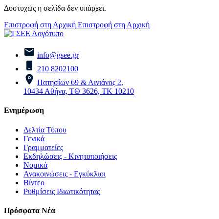
Δυστυχώς η σελίδα δεν υπάρχει.
Επιστροφή στη Αρχική
Επιστροφή στη Αρχική
info@gsee.gr
210 8202100
Πατησίων 69 & Αινιάνος 2,
10434 Αθήνα, ΤΘ 3626, ΤΚ 10210
Ενημέρωση
Δελτία Τύπου
Γενικά
Γραμματείες
Εκδηλώσεις - Κινητοποιήσεις
Νομικά
Ανακοινώσεις - Εγκύκλιοι
Βίντεο
Ρυθμίσεις Ιδιωτικότητας
Πρόσφατα Νέα