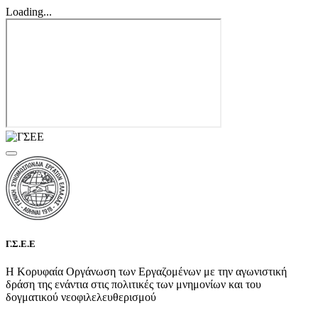
Loading...
Γ.Σ.Ε.Ε
Η Κορυφαία Οργάνωση των Εργαζομένων με την αγωνιστική
δράση της ενάντια στις πολιτικές των μνημονίων και του
δογματικού νεοφιλελευθερισμού