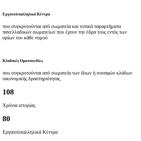
Εργατοϋπαλληλικά Κέντρα
που συγκροτούνται από σωματεία και τοπικά παραρτήματα
πανελλαδικών σωματείων που έχουν την έδρα τους εντός των
ορίων του κάθε νομού
Κλαδικές Ομοσπονδίες
που συγκροτούνται από σωματεία των ίδιων ή συναφών κλάδων
οικονομικής δραστηριότητας
108
Χρόνια ιστορίας
80
Εργατοϋπαλληλικά Κέντρα