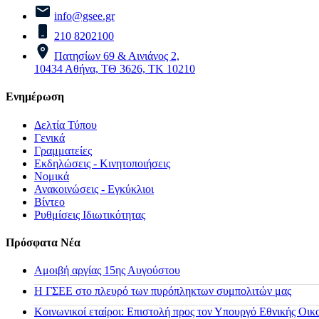
info@gsee.gr
210 8202100
Πατησίων 69 & Αινιάνος 2,
10434 Αθήνα, ΤΘ 3626, ΤΚ 10210
Ενημέρωση
Δελτία Τύπου
Γενικά
Γραμματείες
Εκδηλώσεις - Κινητοποιήσεις
Νομικά
Ανακοινώσεις - Εγκύκλιοι
Βίντεο
Ρυθμίσεις Ιδιωτικότητας
Πρόσφατα Νέα
Αμοιβή αργίας 15ης Αυγούστου
H ΓΣΕΕ στο πλευρό των πυρόπληκτων συμπολιτών μας
Κοινωνικοί εταίροι: Επιστολή προς τον Υπουργό Εθνικής Οικ