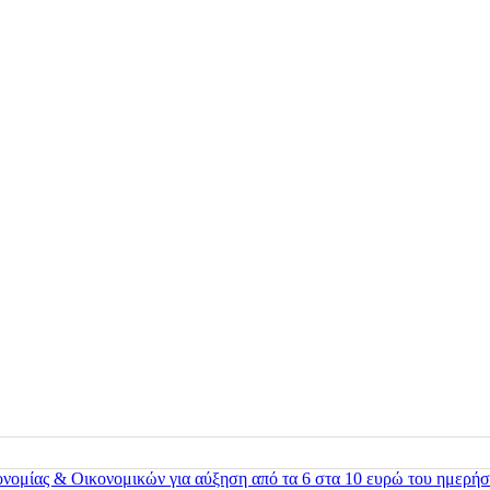
ονομίας & Οικονομικών για αύξηση από τα 6 στα 10 ευρώ του ημερήσ