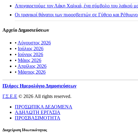
Αποχαιρετούμε τον Λάκη Χαλκιά, ένα σύμβολο του λαϊκού μας
Οι τραγικοί θάνατοι των πυροσβεστών σε Γύθειο και Ρέθυμνο
Αρχείο Δημοσιεύσεων
•
Αύγουστος 2026
•
Ιούλιος 2026
•
Ιούνιος 2026
•
Μάιος 2026
•
Απρίλιος 2026
•
Μάρτιος 2026
Πλήρες Ημερολόγιο Δημοσιεύσεων
Γ.Σ.Ε.Ε
© 2026 All rights reserved.
ΠΡΟΣΩΠΙΚΑ ΔΕΔΟΜΕΝΑ
ΑΔΗΛΩΤΗ ΕΡΓΑΣΙΑ
ΠΡΟΣΒΑΣΙΜΟΤΗΤΑ
Διαχείριση Ιδιωτικότητας