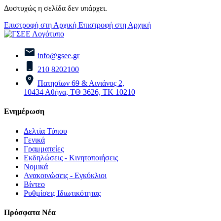
Δυστυχώς η σελίδα δεν υπάρχει.
Επιστροφή στη Αρχική
Επιστροφή στη Αρχική
info@gsee.gr
210 8202100
Πατησίων 69 & Αινιάνος 2,
10434 Αθήνα, ΤΘ 3626, ΤΚ 10210
Ενημέρωση
Δελτία Τύπου
Γενικά
Γραμματείες
Εκδηλώσεις - Κινητοποιήσεις
Νομικά
Ανακοινώσεις - Εγκύκλιοι
Βίντεο
Ρυθμίσεις Ιδιωτικότητας
Πρόσφατα Νέα