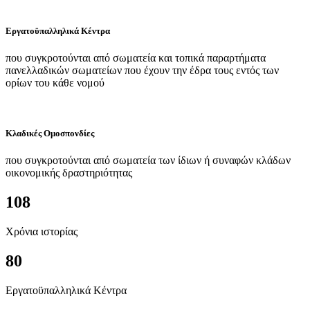
Εργατοϋπαλληλικά Κέντρα
που συγκροτούνται από σωματεία και τοπικά παραρτήματα
πανελλαδικών σωματείων που έχουν την έδρα τους εντός των
ορίων του κάθε νομού
Κλαδικές Ομοσπονδίες
που συγκροτούνται από σωματεία των ίδιων ή συναφών κλάδων
οικονομικής δραστηριότητας
108
Χρόνια ιστορίας
80
Εργατοϋπαλληλικά Κέντρα