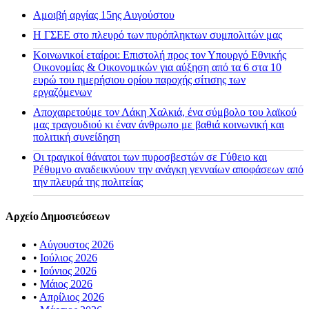
Αμοιβή αργίας 15ης Αυγούστου
H ΓΣΕΕ στο πλευρό των πυρόπληκτων συμπολιτών μας
Κοινωνικοί εταίροι: Επιστολή προς τον Υπουργό Εθνικής
Οικονομίας & Οικονομικών για αύξηση από τα 6 στα 10
ευρώ του ημερήσιου ορίου παροχής σίτισης των
εργαζόμενων
Αποχαιρετούμε τον Λάκη Χαλκιά, ένα σύμβολο του λαϊκού
μας τραγουδιού κι έναν άνθρωπο με βαθιά κοινωνική και
πολιτική συνείδηση
Οι τραγικοί θάνατοι των πυροσβεστών σε Γύθειο και
Ρέθυμνο αναδεικνύουν την ανάγκη γενναίων αποφάσεων από
την πλευρά της πολιτείας
Αρχείο Δημοσιεύσεων
•
Αύγουστος 2026
•
Ιούλιος 2026
•
Ιούνιος 2026
•
Μάιος 2026
•
Απρίλιος 2026