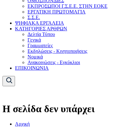
ΟΜΟΣΠΟΝΔΙΕΣ
ΕΚΠΡΟΣΩΠΟΙ Γ.Σ.Ε.Ε. ΣΤΗΝ ΕΟΚΕ
ΕΡΓΑΤΙΚΗ ΠΡΩΤΟΜΑΓΙΑ
Σ.Σ.Ε.
ΨΗΦΙΑΚΑ ΕΡΓΑΛΕΙΑ
ΚΑΤΗΓΟΡΙΕΣ ΑΡΘΡΩΝ
Δελτία Τύπου
Γενικά
Γραμματείες
Εκδηλώσεις - Κινητοποιήσεις
Νομικά
Ανακοινώσεις - Εγκύκλιοι
ΕΠΙΚΟΙΝΩΝΙΑ
Η σελίδα δεν υπάρχει
Αρχική