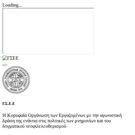
Loading...
Γ.Σ.Ε.Ε
Η Κορυφαία Οργάνωση των Εργαζομένων με την αγωνιστική
δράση της ενάντια στις πολιτικές των μνημονίων και του
δογματικού νεοφιλελευθερισμού