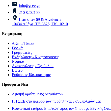
info@gsee.gr
210 8202100
Πατησίων 69 & Αινιάνος 2,
10434 Αθήνα, ΤΘ 3626, ΤΚ 10210
Ενημέρωση
Δελτία Τύπου
Γενικά
Γραμματείες
Εκδηλώσεις - Κινητοποιήσεις
Νομικά
Ανακοινώσεις - Εγκύκλιοι
Βίντεο
Ρυθμίσεις Ιδιωτικότητας
Πρόσφατα Νέα
Αμοιβή αργίας 15ης Αυγούστου
H ΓΣΕΕ στο πλευρό των πυρόπληκτων συμπολιτών μας
Κοινωνικοί εταίροι: Επιστολή προς τον Υπουργό Εθνικής Οικ