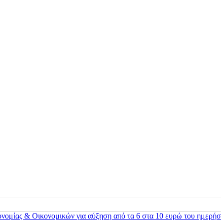
ονομίας & Οικονομικών για αύξηση από τα 6 στα 10 ευρώ του ημερήσ