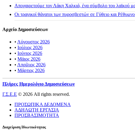
Αποχαιρετούμε τον Λάκη Χαλκιά, ένα σύμβολο του λαϊκού μας
Οι τραγικοί θάνατοι των πυροσβεστών σε Γύθειο και Ρέθυμνο
Αρχείο Δημοσιεύσεων
•
Αύγουστος 2026
•
Ιούλιος 2026
•
Ιούνιος 2026
•
Μάιος 2026
•
Απρίλιος 2026
•
Μάρτιος 2026
Πλήρες Ημερολόγιο Δημοσιεύσεων
Γ.Σ.Ε.Ε
© 2026 All rights reserved.
ΠΡΟΣΩΠΙΚΑ ΔΕΔΟΜΕΝΑ
ΑΔΗΛΩΤΗ ΕΡΓΑΣΙΑ
ΠΡΟΣΒΑΣΙΜΟΤΗΤΑ
Διαχείριση Ιδιωτικότητας