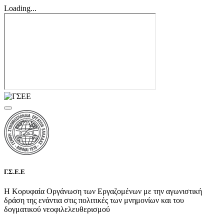
Loading...
Γ.Σ.Ε.Ε
Η Κορυφαία Οργάνωση των Εργαζομένων με την αγωνιστική
δράση της ενάντια στις πολιτικές των μνημονίων και του
δογματικού νεοφιλελευθερισμού