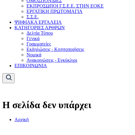
ΟΜΟΣΠΟΝΔΙΕΣ
ΕΚΠΡΟΣΩΠΟΙ Γ.Σ.Ε.Ε. ΣΤΗΝ ΕΟΚΕ
ΕΡΓΑΤΙΚΗ ΠΡΩΤΟΜΑΓΙΑ
Σ.Σ.Ε.
ΨΗΦΙΑΚΑ ΕΡΓΑΛΕΙΑ
ΚΑΤΗΓΟΡΙΕΣ ΑΡΘΡΩΝ
Δελτία Τύπου
Γενικά
Γραμματείες
Εκδηλώσεις - Κινητοποιήσεις
Νομικά
Ανακοινώσεις - Εγκύκλιοι
ΕΠΙΚΟΙΝΩΝΙΑ
Η σελίδα δεν υπάρχει
Αρχική