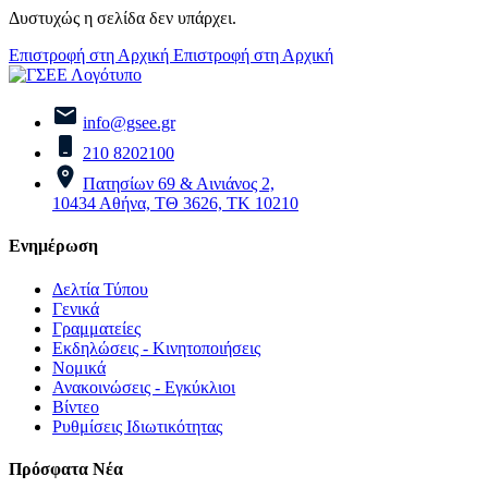
Δυστυχώς η σελίδα δεν υπάρχει.
Επιστροφή στη Αρχική
Επιστροφή στη Αρχική
info@gsee.gr
210 8202100
Πατησίων 69 & Αινιάνος 2,
10434 Αθήνα, ΤΘ 3626, ΤΚ 10210
Ενημέρωση
Δελτία Τύπου
Γενικά
Γραμματείες
Εκδηλώσεις - Κινητοποιήσεις
Νομικά
Ανακοινώσεις - Εγκύκλιοι
Βίντεο
Ρυθμίσεις Ιδιωτικότητας
Πρόσφατα Νέα