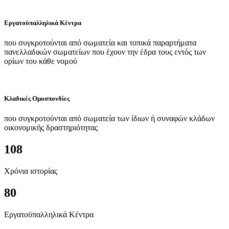
Εργατοϋπαλληλικά Κέντρα
που συγκροτούνται από σωματεία και τοπικά παραρτήματα
πανελλαδικών σωματείων που έχουν την έδρα τους εντός των
ορίων του κάθε νομού
Κλαδικές Ομοσπονδίες
που συγκροτούνται από σωματεία των ίδιων ή συναφών κλάδων
οικονομικής δραστηριότητας
108
Χρόνια ιστορίας
80
Εργατοϋπαλληλικά Κέντρα