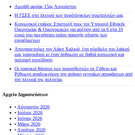
Αμοιβή αργίας 15ης Αυγούστου
H ΓΣΕΕ στο πλευρό των πυρόπληκτων συμπολιτών μας
Κοινωνικοί εταίροι: Επιστολή προς τον Υπουργό Εθνικής
Οικονομίας & Οικονομικών για αύξηση από τα 6 στα 10
ευρώ του ημερήσιου ορίου παροχής σίτισης των
εργαζόμενων
Αποχαιρετούμε τον Λάκη Χαλκιά, ένα σύμβολο του λαϊκού
μας τραγουδιού κι έναν άνθρωπο με βαθιά κοινωνική και
πολιτική συνείδηση
Οι τραγικοί θάνατοι των πυροσβεστών σε Γύθειο και
Ρέθυμνο αναδεικνύουν την ανάγκη γενναίων αποφάσεων από
την πλευρά της πολιτείας
Αρχείο Δημοσιεύσεων
•
Αύγουστος 2026
•
Ιούλιος 2026
•
Ιούνιος 2026
•
Μάιος 2026
•
Απρίλιος 2026