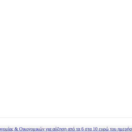
ονομίας & Οικονομικών για αύξηση από τα 6 στα 10 ευρώ του ημερήσ