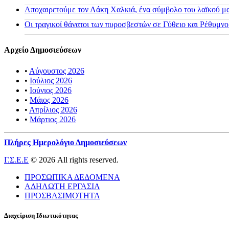
Αποχαιρετούμε τον Λάκη Χαλκιά, ένα σύμβολο του λαϊκού μας
Οι τραγικοί θάνατοι των πυροσβεστών σε Γύθειο και Ρέθυμνο
Αρχείο Δημοσιεύσεων
•
Αύγουστος 2026
•
Ιούλιος 2026
•
Ιούνιος 2026
•
Μάιος 2026
•
Απρίλιος 2026
•
Μάρτιος 2026
Πλήρες Ημερολόγιο Δημοσιεύσεων
Γ.Σ.Ε.Ε
© 2026 All rights reserved.
ΠΡΟΣΩΠΙΚΑ ΔΕΔΟΜΕΝΑ
ΑΔΗΛΩΤΗ ΕΡΓΑΣΙΑ
ΠΡΟΣΒΑΣΙΜΟΤΗΤΑ
Διαχείριση Ιδιωτικότητας