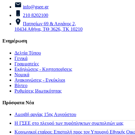
info@gsee.gr
210 8202100
Πατησίων 69 & Αινιάνος 2,
10434 Αθήνα, ΤΘ 3626, ΤΚ 10210
Ενημέρωση
Δελτία Τύπου
Γενικά
Γραμματείες
Εκδηλώσεις - Κινητοποιήσεις
Νομικά
Ανακοινώσεις - Εγκύκλιοι
Βίντεο
Ρυθμίσεις Ιδιωτικότητας
Πρόσφατα Νέα
Αμοιβή αργίας 15ης Αυγούστου
H ΓΣΕΕ στο πλευρό των πυρόπληκτων συμπολιτών μας
Κοινωνικοί εταίροι: Επιστολή προς τον Υπουργό Εθνικής Οικ