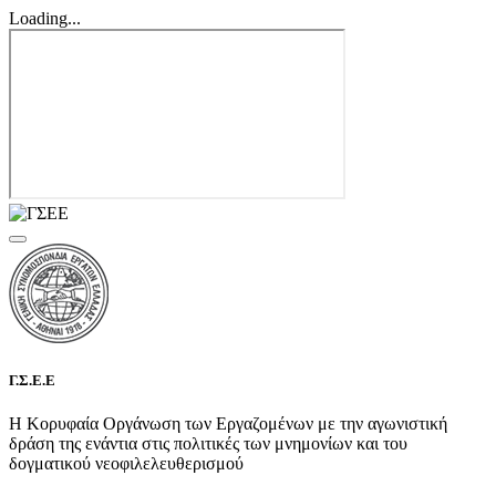
Loading...
Γ.Σ.Ε.Ε
Η Κορυφαία Οργάνωση των Εργαζομένων με την αγωνιστική
δράση της ενάντια στις πολιτικές των μνημονίων και του
δογματικού νεοφιλελευθερισμού