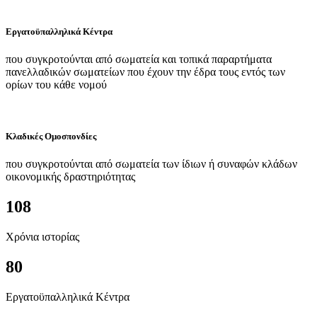
Εργατοϋπαλληλικά Κέντρα
που συγκροτούνται από σωματεία και τοπικά παραρτήματα
πανελλαδικών σωματείων που έχουν την έδρα τους εντός των
ορίων του κάθε νομού
Κλαδικές Ομοσπονδίες
που συγκροτούνται από σωματεία των ίδιων ή συναφών κλάδων
οικονομικής δραστηριότητας
108
Χρόνια ιστορίας
80
Εργατοϋπαλληλικά Κέντρα