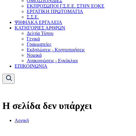
ΟΜΟΣΠΟΝΔΙΕΣ
ΕΚΠΡΟΣΩΠΟΙ Γ.Σ.Ε.Ε. ΣΤΗΝ ΕΟΚΕ
ΕΡΓΑΤΙΚΗ ΠΡΩΤΟΜΑΓΙΑ
Σ.Σ.Ε.
ΨΗΦΙΑΚΑ ΕΡΓΑΛΕΙΑ
ΚΑΤΗΓΟΡΙΕΣ ΑΡΘΡΩΝ
Δελτία Τύπου
Γενικά
Γραμματείες
Εκδηλώσεις - Κινητοποιήσεις
Νομικά
Ανακοινώσεις - Εγκύκλιοι
ΕΠΙΚΟΙΝΩΝΙΑ
Η σελίδα δεν υπάρχει
Αρχική