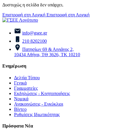
Δυστυχώς η σελίδα δεν υπάρχει.
Επιστροφή στη Αρχική
Επιστροφή στη Αρχική
info@gsee.gr
210 8202100
Πατησίων 69 & Αινιάνος 2,
10434 Αθήνα, ΤΘ 3626, ΤΚ 10210
Ενημέρωση
Δελτία Τύπου
Γενικά
Γραμματείες
Εκδηλώσεις - Κινητοποιήσεις
Νομικά
Ανακοινώσεις - Εγκύκλιοι
Βίντεο
Ρυθμίσεις Ιδιωτικότητας
Πρόσφατα Νέα