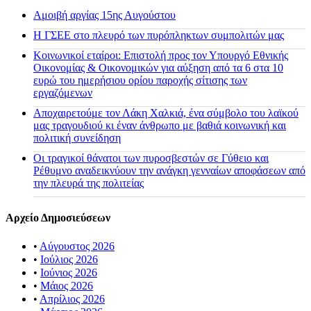
Αμοιβή αργίας 15ης Αυγούστου
H ΓΣΕΕ στο πλευρό των πυρόπληκτων συμπολιτών μας
Κοινωνικοί εταίροι: Επιστολή προς τον Υπουργό Εθνικής
Οικονομίας & Οικονομικών για αύξηση από τα 6 στα 10
ευρώ του ημερήσιου ορίου παροχής σίτισης των
εργαζόμενων
Αποχαιρετούμε τον Λάκη Χαλκιά, ένα σύμβολο του λαϊκού
μας τραγουδιού κι έναν άνθρωπο με βαθιά κοινωνική και
πολιτική συνείδηση
Οι τραγικοί θάνατοι των πυροσβεστών σε Γύθειο και
Ρέθυμνο αναδεικνύουν την ανάγκη γενναίων αποφάσεων από
την πλευρά της πολιτείας
Αρχείο Δημοσιεύσεων
•
Αύγουστος 2026
•
Ιούλιος 2026
•
Ιούνιος 2026
•
Μάιος 2026
•
Απρίλιος 2026