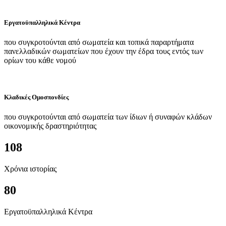
Εργατοϋπαλληλικά Κέντρα
που συγκροτούνται από σωματεία και τοπικά παραρτήματα
πανελλαδικών σωματείων που έχουν την έδρα τους εντός των
ορίων του κάθε νομού
Κλαδικές Ομοσπονδίες
που συγκροτούνται από σωματεία των ίδιων ή συναφών κλάδων
οικονομικής δραστηριότητας
108
Χρόνια ιστορίας
80
Εργατοϋπαλληλικά Κέντρα