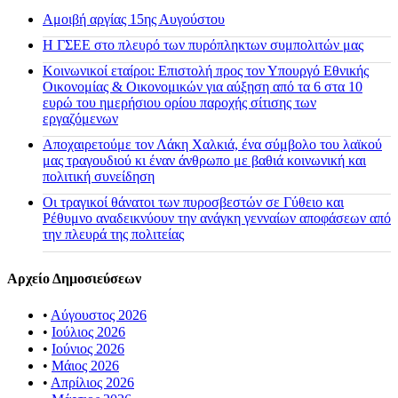
Αμοιβή αργίας 15ης Αυγούστου
H ΓΣΕΕ στο πλευρό των πυρόπληκτων συμπολιτών μας
Κοινωνικοί εταίροι: Επιστολή προς τον Υπουργό Εθνικής
Οικονομίας & Οικονομικών για αύξηση από τα 6 στα 10
ευρώ του ημερήσιου ορίου παροχής σίτισης των
εργαζόμενων
Αποχαιρετούμε τον Λάκη Χαλκιά, ένα σύμβολο του λαϊκού
μας τραγουδιού κι έναν άνθρωπο με βαθιά κοινωνική και
πολιτική συνείδηση
Οι τραγικοί θάνατοι των πυροσβεστών σε Γύθειο και
Ρέθυμνο αναδεικνύουν την ανάγκη γενναίων αποφάσεων από
την πλευρά της πολιτείας
Αρχείο Δημοσιεύσεων
•
Αύγουστος 2026
•
Ιούλιος 2026
•
Ιούνιος 2026
•
Μάιος 2026
•
Απρίλιος 2026