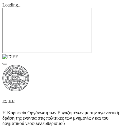
Loading...
Γ.Σ.Ε.Ε
Η Κορυφαία Οργάνωση των Εργαζομένων με την αγωνιστική
δράση της ενάντια στις πολιτικές των μνημονίων και του
δογματικού νεοφιλελευθερισμού