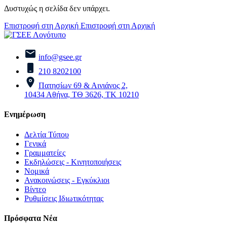
Δυστυχώς η σελίδα δεν υπάρχει.
Επιστροφή στη Αρχική
Επιστροφή στη Αρχική
info@gsee.gr
210 8202100
Πατησίων 69 & Αινιάνος 2,
10434 Αθήνα, ΤΘ 3626, ΤΚ 10210
Ενημέρωση
Δελτία Τύπου
Γενικά
Γραμματείες
Εκδηλώσεις - Κινητοποιήσεις
Νομικά
Ανακοινώσεις - Εγκύκλιοι
Βίντεο
Ρυθμίσεις Ιδιωτικότητας
Πρόσφατα Νέα