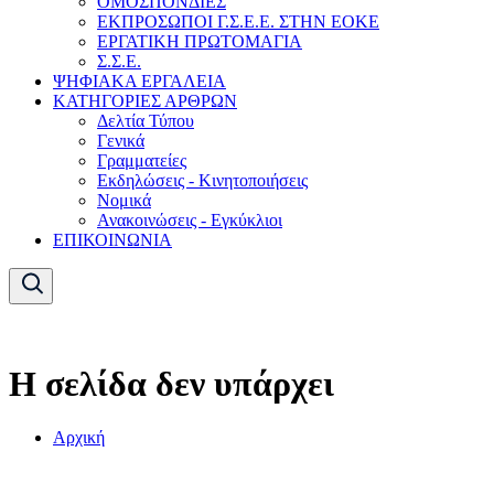
ΟΜΟΣΠΟΝΔΙΕΣ
ΕΚΠΡΟΣΩΠΟΙ Γ.Σ.Ε.Ε. ΣΤΗΝ ΕΟΚΕ
ΕΡΓΑΤΙΚΗ ΠΡΩΤΟΜΑΓΙΑ
Σ.Σ.Ε.
ΨΗΦΙΑΚΑ ΕΡΓΑΛΕΙΑ
ΚΑΤΗΓΟΡΙΕΣ ΑΡΘΡΩΝ
Δελτία Τύπου
Γενικά
Γραμματείες
Εκδηλώσεις - Κινητοποιήσεις
Νομικά
Ανακοινώσεις - Εγκύκλιοι
ΕΠΙΚΟΙΝΩΝΙΑ
Η σελίδα δεν υπάρχει
Αρχική