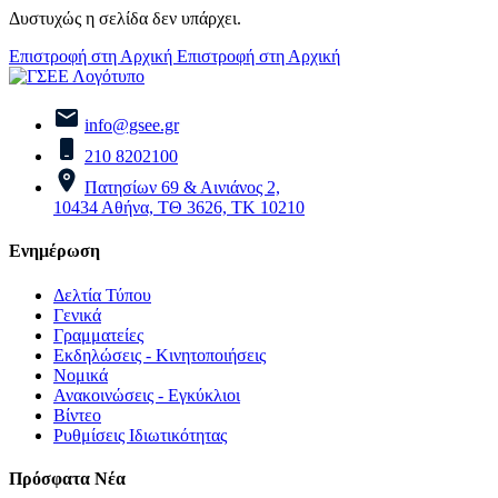
Δυστυχώς η σελίδα δεν υπάρχει.
Επιστροφή στη Αρχική
Επιστροφή στη Αρχική
info@gsee.gr
210 8202100
Πατησίων 69 & Αινιάνος 2,
10434 Αθήνα, ΤΘ 3626, ΤΚ 10210
Ενημέρωση
Δελτία Τύπου
Γενικά
Γραμματείες
Εκδηλώσεις - Κινητοποιήσεις
Νομικά
Ανακοινώσεις - Εγκύκλιοι
Βίντεο
Ρυθμίσεις Ιδιωτικότητας
Πρόσφατα Νέα