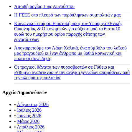
Αμοιβή αργίας 15ης Αυγούστου
H ΓΣΕΕ στο πλευρό των πυρόπληκτων συμπολιτών μας
Κοινωνικοί εταίροι: Επιστολή προς τον Υπουργό Εθνικής
Οικονομίας & Οικονομικών για αύξηση από τα 6 στα 10
ευρώ του ημερήσιου ορίου παροχής σίτισης των
εργαζόμενων
Αποχαιρετούμε τον Λάκη Χαλκιά, ένα σύμβολο του λαϊκού
μας τραγουδιού κι έναν άνθρωπο με βαθιά κοινωνική και
πολιτική συνείδηση
Οι τραγικοί θάνατοι των πυροσβεστών σε Γύθειο και
Ρέθυμνο αναδεικνύουν την ανάγκη γενναίων αποφάσεων από
την πλευρά της πολιτείας
Αρχείο Δημοσιεύσεων
•
Αύγουστος 2026
•
Ιούλιος 2026
•
Ιούνιος 2026
•
Μάιος 2026
•
Απρίλιος 2026