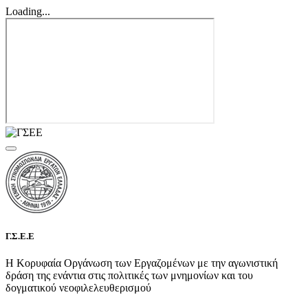
Loading...
Γ.Σ.Ε.Ε
Η Κορυφαία Οργάνωση των Εργαζομένων με την αγωνιστική
δράση της ενάντια στις πολιτικές των μνημονίων και του
δογματικού νεοφιλελευθερισμού