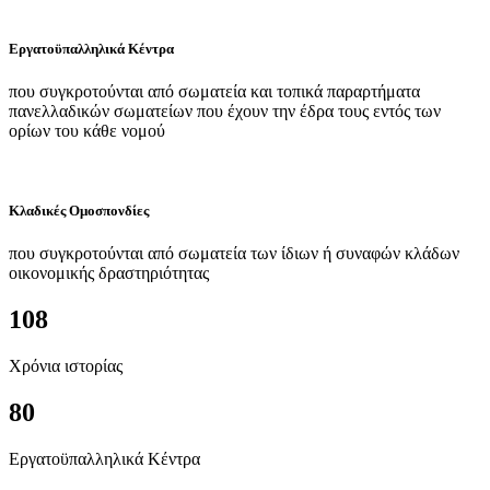
Εργατοϋπαλληλικά Κέντρα
που συγκροτούνται από σωματεία και τοπικά παραρτήματα
πανελλαδικών σωματείων που έχουν την έδρα τους εντός των
ορίων του κάθε νομού
Κλαδικές Ομοσπονδίες
που συγκροτούνται από σωματεία των ίδιων ή συναφών κλάδων
οικονομικής δραστηριότητας
108
Χρόνια ιστορίας
80
Εργατοϋπαλληλικά Κέντρα