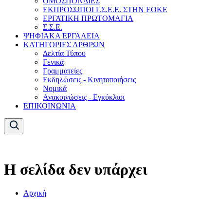
ΟΜΟΣΠΟΝΔΙΕΣ
ΕΚΠΡΟΣΩΠΟΙ Γ.Σ.Ε.Ε. ΣΤΗΝ ΕΟΚΕ
ΕΡΓΑΤΙΚΗ ΠΡΩΤΟΜΑΓΙΑ
Σ.Σ.Ε.
ΨΗΦΙΑΚΑ ΕΡΓΑΛΕΙΑ
ΚΑΤΗΓΟΡΙΕΣ ΑΡΘΡΩΝ
Δελτία Τύπου
Γενικά
Γραμματείες
Εκδηλώσεις - Κινητοποιήσεις
Νομικά
Ανακοινώσεις - Εγκύκλιοι
ΕΠΙΚΟΙΝΩΝΙΑ
Η σελίδα δεν υπάρχει
Αρχική