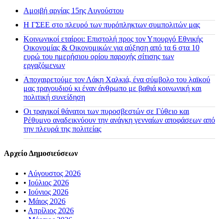
Αμοιβή αργίας 15ης Αυγούστου
H ΓΣΕΕ στο πλευρό των πυρόπληκτων συμπολιτών μας
Κοινωνικοί εταίροι: Επιστολή προς τον Υπουργό Εθνικής
Οικονομίας & Οικονομικών για αύξηση από τα 6 στα 10
ευρώ του ημερήσιου ορίου παροχής σίτισης των
εργαζόμενων
Αποχαιρετούμε τον Λάκη Χαλκιά, ένα σύμβολο του λαϊκού
μας τραγουδιού κι έναν άνθρωπο με βαθιά κοινωνική και
πολιτική συνείδηση
Οι τραγικοί θάνατοι των πυροσβεστών σε Γύθειο και
Ρέθυμνο αναδεικνύουν την ανάγκη γενναίων αποφάσεων από
την πλευρά της πολιτείας
Αρχείο Δημοσιεύσεων
•
Αύγουστος 2026
•
Ιούλιος 2026
•
Ιούνιος 2026
•
Μάιος 2026
•
Απρίλιος 2026