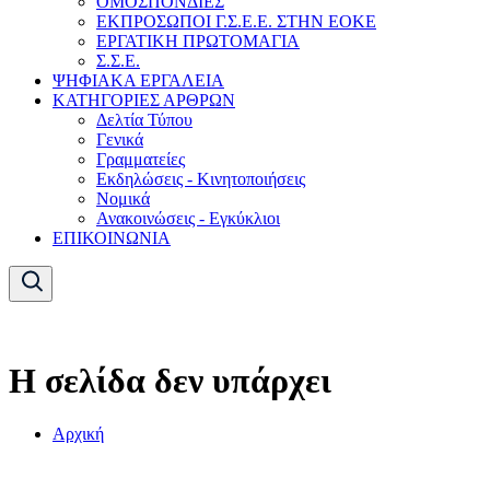
ΟΜΟΣΠΟΝΔΙΕΣ
ΕΚΠΡΟΣΩΠΟΙ Γ.Σ.Ε.Ε. ΣΤΗΝ ΕΟΚΕ
ΕΡΓΑΤΙΚΗ ΠΡΩΤΟΜΑΓΙΑ
Σ.Σ.Ε.
ΨΗΦΙΑΚΑ ΕΡΓΑΛΕΙΑ
ΚΑΤΗΓΟΡΙΕΣ ΑΡΘΡΩΝ
Δελτία Τύπου
Γενικά
Γραμματείες
Εκδηλώσεις - Κινητοποιήσεις
Νομικά
Ανακοινώσεις - Εγκύκλιοι
ΕΠΙΚΟΙΝΩΝΙΑ
Η σελίδα δεν υπάρχει
Αρχική