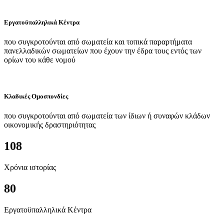
Εργατοϋπαλληλικά Κέντρα
που συγκροτούνται από σωματεία και τοπικά παραρτήματα
πανελλαδικών σωματείων που έχουν την έδρα τους εντός των
ορίων του κάθε νομού
Κλαδικές Ομοσπονδίες
που συγκροτούνται από σωματεία των ίδιων ή συναφών κλάδων
οικονομικής δραστηριότητας
108
Χρόνια ιστορίας
80
Εργατοϋπαλληλικά Κέντρα