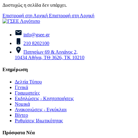
Δυστυχώς η σελίδα δεν υπάρχει.
Επιστροφή στη Αρχική
Επιστροφή στη Αρχική
info@gsee.gr
210 8202100
Πατησίων 69 & Αινιάνος 2,
10434 Αθήνα, ΤΘ 3626, ΤΚ 10210
Ενημέρωση
Δελτία Τύπου
Γενικά
Γραμματείες
Εκδηλώσεις - Κινητοποιήσεις
Νομικά
Ανακοινώσεις - Εγκύκλιοι
Βίντεο
Ρυθμίσεις Ιδιωτικότητας
Πρόσφατα Νέα