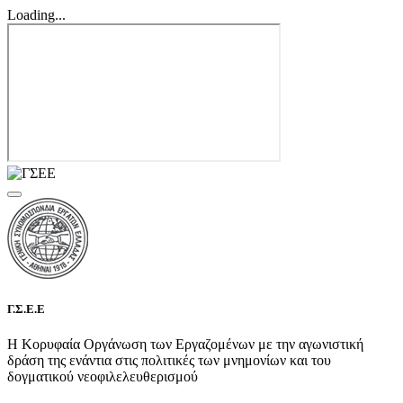
Loading...
Γ.Σ.Ε.Ε
Η Κορυφαία Οργάνωση των Εργαζομένων με την αγωνιστική
δράση της ενάντια στις πολιτικές των μνημονίων και του
δογματικού νεοφιλελευθερισμού