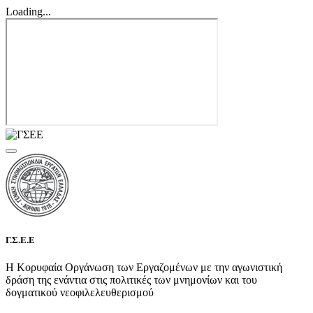
Loading...
Γ.Σ.Ε.Ε
Η Κορυφαία Οργάνωση των Εργαζομένων με την αγωνιστική
δράση της ενάντια στις πολιτικές των μνημονίων και του
δογματικού νεοφιλελευθερισμού