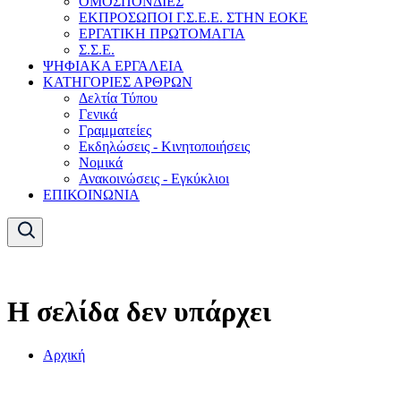
ΟΜΟΣΠΟΝΔΙΕΣ
ΕΚΠΡΟΣΩΠΟΙ Γ.Σ.Ε.Ε. ΣΤΗΝ ΕΟΚΕ
ΕΡΓΑΤΙΚΗ ΠΡΩΤΟΜΑΓΙΑ
Σ.Σ.Ε.
ΨΗΦΙΑΚΑ ΕΡΓΑΛΕΙΑ
ΚΑΤΗΓΟΡΙΕΣ ΑΡΘΡΩΝ
Δελτία Τύπου
Γενικά
Γραμματείες
Εκδηλώσεις - Κινητοποιήσεις
Νομικά
Ανακοινώσεις - Εγκύκλιοι
ΕΠΙΚΟΙΝΩΝΙΑ
Η σελίδα δεν υπάρχει
Αρχική