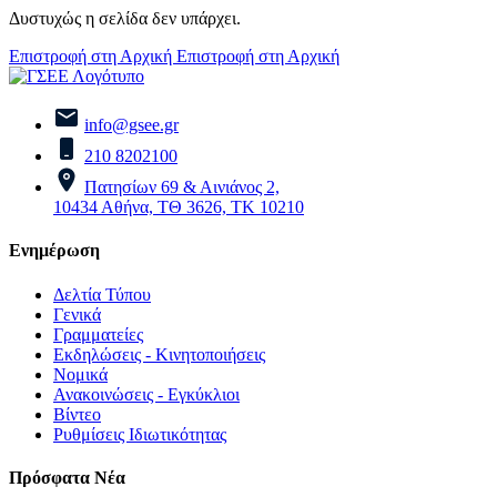
Δυστυχώς η σελίδα δεν υπάρχει.
Επιστροφή στη Αρχική
Επιστροφή στη Αρχική
info@gsee.gr
210 8202100
Πατησίων 69 & Αινιάνος 2,
10434 Αθήνα, ΤΘ 3626, ΤΚ 10210
Ενημέρωση
Δελτία Τύπου
Γενικά
Γραμματείες
Εκδηλώσεις - Κινητοποιήσεις
Νομικά
Ανακοινώσεις - Εγκύκλιοι
Βίντεο
Ρυθμίσεις Ιδιωτικότητας
Πρόσφατα Νέα