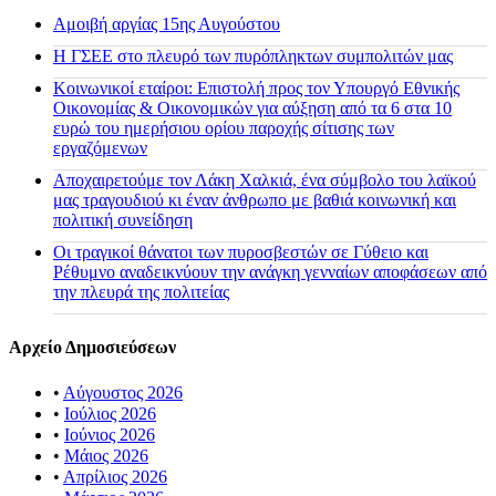
Αμοιβή αργίας 15ης Αυγούστου
H ΓΣΕΕ στο πλευρό των πυρόπληκτων συμπολιτών μας
Κοινωνικοί εταίροι: Επιστολή προς τον Υπουργό Εθνικής
Οικονομίας & Οικονομικών για αύξηση από τα 6 στα 10
ευρώ του ημερήσιου ορίου παροχής σίτισης των
εργαζόμενων
Αποχαιρετούμε τον Λάκη Χαλκιά, ένα σύμβολο του λαϊκού
μας τραγουδιού κι έναν άνθρωπο με βαθιά κοινωνική και
πολιτική συνείδηση
Οι τραγικοί θάνατοι των πυροσβεστών σε Γύθειο και
Ρέθυμνο αναδεικνύουν την ανάγκη γενναίων αποφάσεων από
την πλευρά της πολιτείας
Αρχείο Δημοσιεύσεων
•
Αύγουστος 2026
•
Ιούλιος 2026
•
Ιούνιος 2026
•
Μάιος 2026
•
Απρίλιος 2026