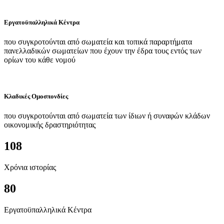
Εργατοϋπαλληλικά Κέντρα
που συγκροτούνται από σωματεία και τοπικά παραρτήματα
πανελλαδικών σωματείων που έχουν την έδρα τους εντός των
ορίων του κάθε νομού
Κλαδικές Ομοσπονδίες
που συγκροτούνται από σωματεία των ίδιων ή συναφών κλάδων
οικονομικής δραστηριότητας
108
Χρόνια ιστορίας
80
Εργατοϋπαλληλικά Κέντρα