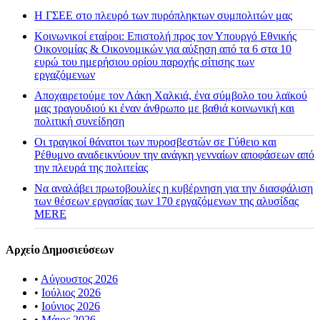
H ΓΣΕΕ στο πλευρό των πυρόπληκτων συμπολιτών μας
Κοινωνικοί εταίροι: Επιστολή προς τον Υπουργό Εθνικής
Οικονομίας & Οικονομικών για αύξηση από τα 6 στα 10
ευρώ του ημερήσιου ορίου παροχής σίτισης των
εργαζόμενων
Αποχαιρετούμε τον Λάκη Χαλκιά, ένα σύμβολο του λαϊκού
μας τραγουδιού κι έναν άνθρωπο με βαθιά κοινωνική και
πολιτική συνείδηση
Οι τραγικοί θάνατοι των πυροσβεστών σε Γύθειο και
Ρέθυμνο αναδεικνύουν την ανάγκη γενναίων αποφάσεων από
την πλευρά της πολιτείας
Να αναλάβει πρωτοβουλίες η κυβέρνηση για την διασφάλιση
των θέσεων εργασίας των 170 εργαζόμενων της αλυσίδας
MERE
Αρχείο Δημοσιεύσεων
•
Αύγουστος 2026
•
Ιούλιος 2026
•
Ιούνιος 2026
•
Μάιος 2026