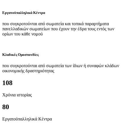
Εργατοϋπαλληλικά Κέντρα
που συγκροτούνται από σωματεία και τοπικά παραρτήματα
πανελλαδικών σωματείων που έχουν την έδρα τους εντός των
ορίων του κάθε νομού
Κλαδικές Ομοσπονδίες
που συγκροτούνται από σωματεία των ίδιων ή συναφών κλάδων
οικονομικής δραστηριότητας
108
Χρόνια ιστορίας
80
Εργατοϋπαλληλικά Κέντρα