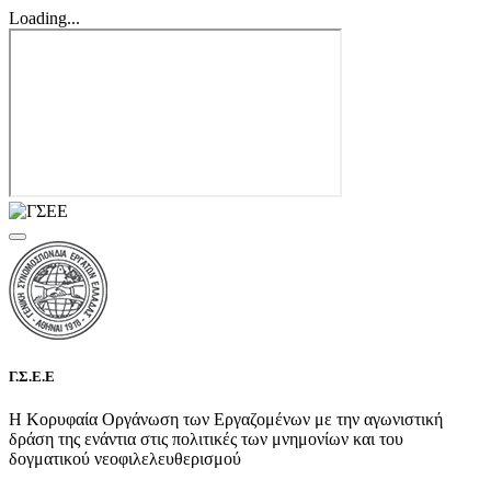
Loading...
Γ.Σ.Ε.Ε
Η Κορυφαία Οργάνωση των Εργαζομένων με την αγωνιστική
δράση της ενάντια στις πολιτικές των μνημονίων και του
δογματικού νεοφιλελευθερισμού