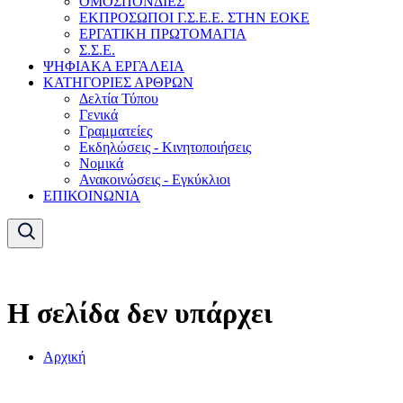
ΟΜΟΣΠΟΝΔΙΕΣ
ΕΚΠΡΟΣΩΠΟΙ Γ.Σ.Ε.Ε. ΣΤΗΝ ΕΟΚΕ
ΕΡΓΑΤΙΚΗ ΠΡΩΤΟΜΑΓΙΑ
Σ.Σ.Ε.
ΨΗΦΙΑΚΑ ΕΡΓΑΛΕΙΑ
ΚΑΤΗΓΟΡΙΕΣ ΑΡΘΡΩΝ
Δελτία Τύπου
Γενικά
Γραμματείες
Εκδηλώσεις - Κινητοποιήσεις
Νομικά
Ανακοινώσεις - Εγκύκλιοι
ΕΠΙΚΟΙΝΩΝΙΑ
Η σελίδα δεν υπάρχει
Αρχική