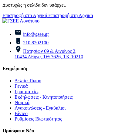
Δυστυχώς η σελίδα δεν υπάρχει.
Επιστροφή στη Αρχική
Επιστροφή στη Αρχική
info@gsee.gr
210 8202100
Πατησίων 69 & Αινιάνος 2,
10434 Αθήνα, ΤΘ 3626, ΤΚ 10210
Ενημέρωση
Δελτία Τύπου
Γενικά
Γραμματείες
Εκδηλώσεις - Κινητοποιήσεις
Νομικά
Ανακοινώσεις - Εγκύκλιοι
Βίντεο
Ρυθμίσεις Ιδιωτικότητας
Πρόσφατα Νέα