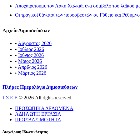
Αποχαιρετούμε τον Λάκη Χαλκιά, ένα σύμβολο του λαϊκού μας
Οι τραγικοί θάνατοι των πυροσβεστών σε Γύθειο και Ρέθυμνο
Αρχείο Δημοσιεύσεων
•
Αύγουστος 2026
•
Ιούλιος 2026
•
Ιούνιος 2026
•
Μάιος 2026
•
Απρίλιος 2026
•
Μάρτιος 2026
Πλήρες Ημερολόγιο Δημοσιεύσεων
Γ.Σ.Ε.Ε
© 2026 All rights reserved.
ΠΡΟΣΩΠΙΚΑ ΔΕΔΟΜΕΝΑ
ΑΔΗΛΩΤΗ ΕΡΓΑΣΙΑ
ΠΡΟΣΒΑΣΙΜΟΤΗΤΑ
Διαχείριση Ιδιωτικότητας