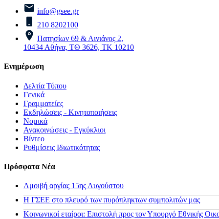
info@gsee.gr
210 8202100
Πατησίων 69 & Αινιάνος 2,
10434 Αθήνα, ΤΘ 3626, ΤΚ 10210
Ενημέρωση
Δελτία Τύπου
Γενικά
Γραμματείες
Εκδηλώσεις - Κινητοποιήσεις
Νομικά
Ανακοινώσεις - Εγκύκλιοι
Βίντεο
Ρυθμίσεις Ιδιωτικότητας
Πρόσφατα Νέα
Αμοιβή αργίας 15ης Αυγούστου
H ΓΣΕΕ στο πλευρό των πυρόπληκτων συμπολιτών μας
Κοινωνικοί εταίροι: Επιστολή προς τον Υπουργό Εθνικής Οικ