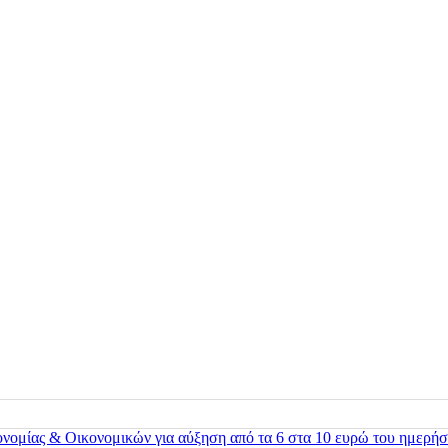
ονομίας & Οικονομικών για αύξηση από τα 6 στα 10 ευρώ του ημερήσ