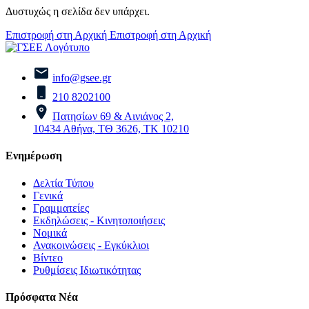
Δυστυχώς η σελίδα δεν υπάρχει.
Επιστροφή στη Αρχική
Επιστροφή στη Αρχική
info@gsee.gr
210 8202100
Πατησίων 69 & Αινιάνος 2,
10434 Αθήνα, ΤΘ 3626, ΤΚ 10210
Ενημέρωση
Δελτία Τύπου
Γενικά
Γραμματείες
Εκδηλώσεις - Κινητοποιήσεις
Νομικά
Ανακοινώσεις - Εγκύκλιοι
Βίντεο
Ρυθμίσεις Ιδιωτικότητας
Πρόσφατα Νέα