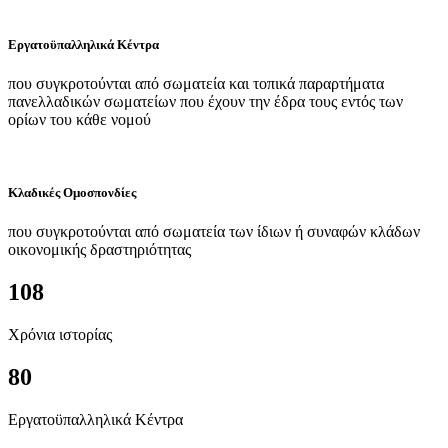
Εργατοϋπαλληλικά Κέντρα
που συγκροτούνται από σωματεία και τοπικά παραρτήματα
πανελλαδικών σωματείων που έχουν την έδρα τους εντός των
ορίων του κάθε νομού
Κλαδικές Ομοσπονδίες
που συγκροτούνται από σωματεία των ίδιων ή συναφών κλάδων
οικονομικής δραστηριότητας
108
Χρόνια ιστορίας
80
Εργατοϋπαλληλικά Κέντρα