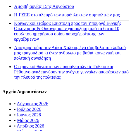
Αμοιβή αργίας 15ης Αυγούστου
H ΓΣΕΕ στο πλευρό των πυρόπληκτων συμπολιτών μας
Κοινωνικοί εταίροι: Επιστολή προς τον Υπουργό Εθνικής
Οικονομίας & Οικονομικών για αύξηση από τα 6 στα 10
ευρώ του ημερήσιου ορίου παροχής σίτισης των
εργαζόμενων
Αποχαιρετούμε τον Λάκη Χαλκιά, ένα σύμβολο του λαϊκού
μας τραγουδιού κι έναν άνθρωπο με βαθιά κοινωνική και
πολιτική συνείδηση
Οι τραγικοί θάνατοι των πυροσβεστών σε Γύθειο και
Ρέθυμνο αναδεικνύουν την ανάγκη γενναίων αποφάσεων από
την πλευρά της πολιτείας
Αρχείο Δημοσιεύσεων
•
Αύγουστος 2026
•
Ιούλιος 2026
•
Ιούνιος 2026
•
Μάιος 2026
•
Απρίλιος 2026