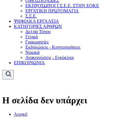
ΟΜΟΣΠΟΝΔΙΕΣ
ΕΚΠΡΟΣΩΠΟΙ Γ.Σ.Ε.Ε. ΣΤΗΝ ΕΟΚΕ
ΕΡΓΑΤΙΚΗ ΠΡΩΤΟΜΑΓΙΑ
Σ.Σ.Ε.
ΨΗΦΙΑΚΑ ΕΡΓΑΛΕΙΑ
ΚΑΤΗΓΟΡΙΕΣ ΑΡΘΡΩΝ
Δελτία Τύπου
Γενικά
Γραμματείες
Εκδηλώσεις - Κινητοποιήσεις
Νομικά
Ανακοινώσεις - Εγκύκλιοι
ΕΠΙΚΟΙΝΩΝΙΑ
Η σελίδα δεν υπάρχει
Αρχική