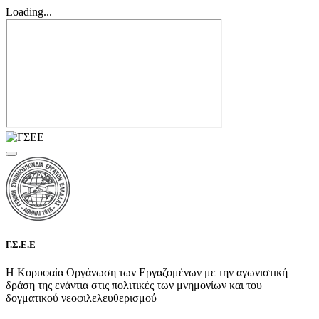
Loading...
Γ.Σ.Ε.Ε
Η Κορυφαία Οργάνωση των Εργαζομένων με την αγωνιστική
δράση της ενάντια στις πολιτικές των μνημονίων και του
δογματικού νεοφιλελευθερισμού