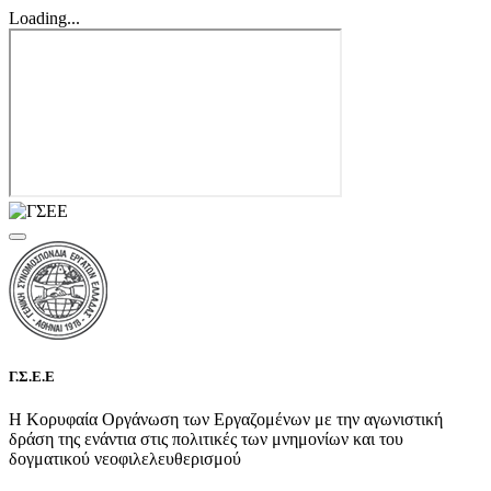
Loading...
Γ.Σ.Ε.Ε
Η Κορυφαία Οργάνωση των Εργαζομένων με την αγωνιστική
δράση της ενάντια στις πολιτικές των μνημονίων και του
δογματικού νεοφιλελευθερισμού