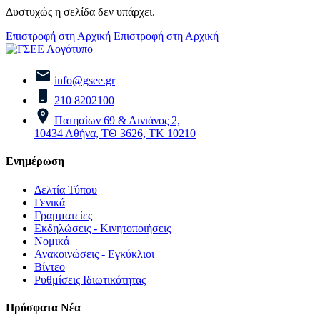
Δυστυχώς η σελίδα δεν υπάρχει.
Επιστροφή στη Αρχική
Επιστροφή στη Αρχική
info@gsee.gr
210 8202100
Πατησίων 69 & Αινιάνος 2,
10434 Αθήνα, ΤΘ 3626, ΤΚ 10210
Ενημέρωση
Δελτία Τύπου
Γενικά
Γραμματείες
Εκδηλώσεις - Κινητοποιήσεις
Νομικά
Ανακοινώσεις - Εγκύκλιοι
Βίντεο
Ρυθμίσεις Ιδιωτικότητας
Πρόσφατα Νέα