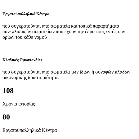
Εργατοϋπαλληλικά Κέντρα
που συγκροτούνται από σωματεία και τοπικά παραρτήματα
πανελλαδικών σωματείων που έχουν την έδρα τους εντός των
ορίων του κάθε νομού
Κλαδικές Ομοσπονδίες
που συγκροτούνται από σωματεία των ίδιων ή συναφών κλάδων
οικονομικής δραστηριότητας
108
Χρόνια ιστορίας
80
Εργατοϋπαλληλικά Κέντρα