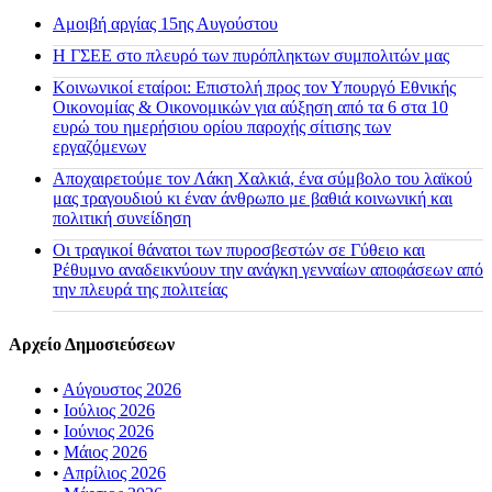
Αμοιβή αργίας 15ης Αυγούστου
H ΓΣΕΕ στο πλευρό των πυρόπληκτων συμπολιτών μας
Κοινωνικοί εταίροι: Επιστολή προς τον Υπουργό Εθνικής
Οικονομίας & Οικονομικών για αύξηση από τα 6 στα 10
ευρώ του ημερήσιου ορίου παροχής σίτισης των
εργαζόμενων
Αποχαιρετούμε τον Λάκη Χαλκιά, ένα σύμβολο του λαϊκού
μας τραγουδιού κι έναν άνθρωπο με βαθιά κοινωνική και
πολιτική συνείδηση
Οι τραγικοί θάνατοι των πυροσβεστών σε Γύθειο και
Ρέθυμνο αναδεικνύουν την ανάγκη γενναίων αποφάσεων από
την πλευρά της πολιτείας
Αρχείο Δημοσιεύσεων
•
Αύγουστος 2026
•
Ιούλιος 2026
•
Ιούνιος 2026
•
Μάιος 2026
•
Απρίλιος 2026