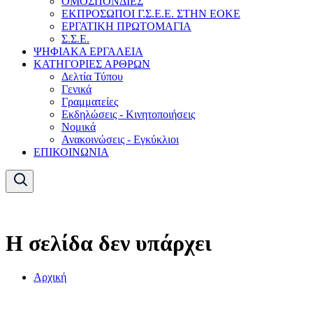
ΟΜΟΣΠΟΝΔΙΕΣ
ΕΚΠΡΟΣΩΠΟΙ Γ.Σ.Ε.Ε. ΣΤΗΝ ΕΟΚΕ
ΕΡΓΑΤΙΚΗ ΠΡΩΤΟΜΑΓΙΑ
Σ.Σ.Ε.
ΨΗΦΙΑΚΑ ΕΡΓΑΛΕΙΑ
ΚΑΤΗΓΟΡΙΕΣ ΑΡΘΡΩΝ
Δελτία Τύπου
Γενικά
Γραμματείες
Εκδηλώσεις - Κινητοποιήσεις
Νομικά
Ανακοινώσεις - Εγκύκλιοι
ΕΠΙΚΟΙΝΩΝΙΑ
Η σελίδα δεν υπάρχει
Αρχική