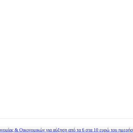
ονομίας & Οικονομικών για αύξηση από τα 6 στα 10 ευρώ του ημερήσ