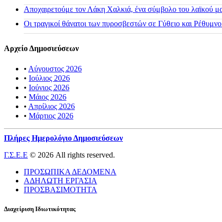
Αποχαιρετούμε τον Λάκη Χαλκιά, ένα σύμβολο του λαϊκού μας
Οι τραγικοί θάνατοι των πυροσβεστών σε Γύθειο και Ρέθυμνο
Αρχείο Δημοσιεύσεων
•
Αύγουστος 2026
•
Ιούλιος 2026
•
Ιούνιος 2026
•
Μάιος 2026
•
Απρίλιος 2026
•
Μάρτιος 2026
Πλήρες Ημερολόγιο Δημοσιεύσεων
Γ.Σ.Ε.Ε
© 2026 All rights reserved.
ΠΡΟΣΩΠΙΚΑ ΔΕΔΟΜΕΝΑ
ΑΔΗΛΩΤΗ ΕΡΓΑΣΙΑ
ΠΡΟΣΒΑΣΙΜΟΤΗΤΑ
Διαχείριση Ιδιωτικότητας