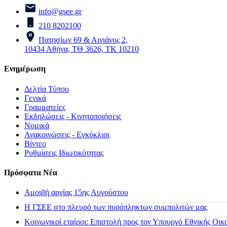
info@gsee.gr
210 8202100
Πατησίων 69 & Αινιάνος 2,
10434 Αθήνα, ΤΘ 3626, ΤΚ 10210
Ενημέρωση
Δελτία Τύπου
Γενικά
Γραμματείες
Εκδηλώσεις - Κινητοποιήσεις
Νομικά
Ανακοινώσεις - Εγκύκλιοι
Βίντεο
Ρυθμίσεις Ιδιωτικότητας
Πρόσφατα Νέα
Αμοιβή αργίας 15ης Αυγούστου
H ΓΣΕΕ στο πλευρό των πυρόπληκτων συμπολιτών μας
Κοινωνικοί εταίροι: Επιστολή προς τον Υπουργό Εθνικής Οικ