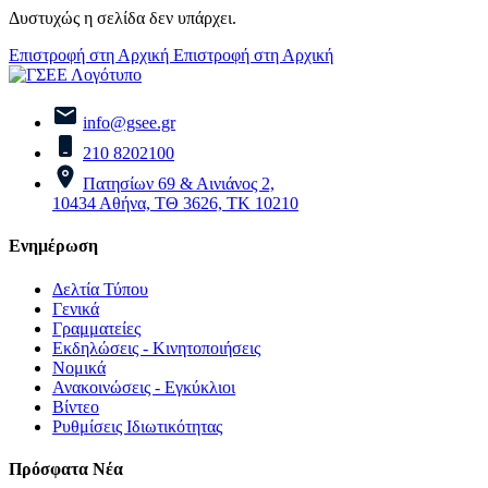
Δυστυχώς η σελίδα δεν υπάρχει.
Επιστροφή στη Αρχική
Επιστροφή στη Αρχική
info@gsee.gr
210 8202100
Πατησίων 69 & Αινιάνος 2,
10434 Αθήνα, ΤΘ 3626, ΤΚ 10210
Ενημέρωση
Δελτία Τύπου
Γενικά
Γραμματείες
Εκδηλώσεις - Κινητοποιήσεις
Νομικά
Ανακοινώσεις - Εγκύκλιοι
Βίντεο
Ρυθμίσεις Ιδιωτικότητας
Πρόσφατα Νέα