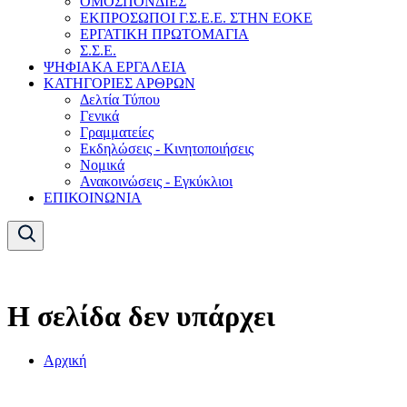
ΟΜΟΣΠΟΝΔΙΕΣ
ΕΚΠΡΟΣΩΠΟΙ Γ.Σ.Ε.Ε. ΣΤΗΝ ΕΟΚΕ
ΕΡΓΑΤΙΚΗ ΠΡΩΤΟΜΑΓΙΑ
Σ.Σ.Ε.
ΨΗΦΙΑΚΑ ΕΡΓΑΛΕΙΑ
ΚΑΤΗΓΟΡΙΕΣ ΑΡΘΡΩΝ
Δελτία Τύπου
Γενικά
Γραμματείες
Εκδηλώσεις - Κινητοποιήσεις
Νομικά
Ανακοινώσεις - Εγκύκλιοι
ΕΠΙΚΟΙΝΩΝΙΑ
Η σελίδα δεν υπάρχει
Αρχική