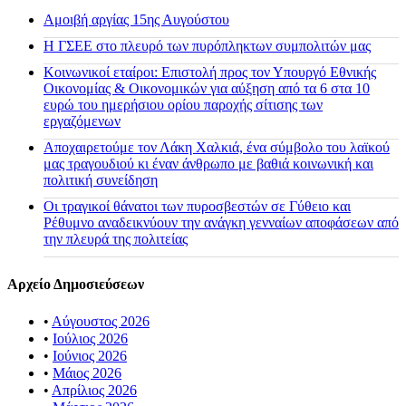
Αμοιβή αργίας 15ης Αυγούστου
H ΓΣΕΕ στο πλευρό των πυρόπληκτων συμπολιτών μας
Κοινωνικοί εταίροι: Επιστολή προς τον Υπουργό Εθνικής
Οικονομίας & Οικονομικών για αύξηση από τα 6 στα 10
ευρώ του ημερήσιου ορίου παροχής σίτισης των
εργαζόμενων
Αποχαιρετούμε τον Λάκη Χαλκιά, ένα σύμβολο του λαϊκού
μας τραγουδιού κι έναν άνθρωπο με βαθιά κοινωνική και
πολιτική συνείδηση
Οι τραγικοί θάνατοι των πυροσβεστών σε Γύθειο και
Ρέθυμνο αναδεικνύουν την ανάγκη γενναίων αποφάσεων από
την πλευρά της πολιτείας
Αρχείο Δημοσιεύσεων
•
Αύγουστος 2026
•
Ιούλιος 2026
•
Ιούνιος 2026
•
Μάιος 2026
•
Απρίλιος 2026