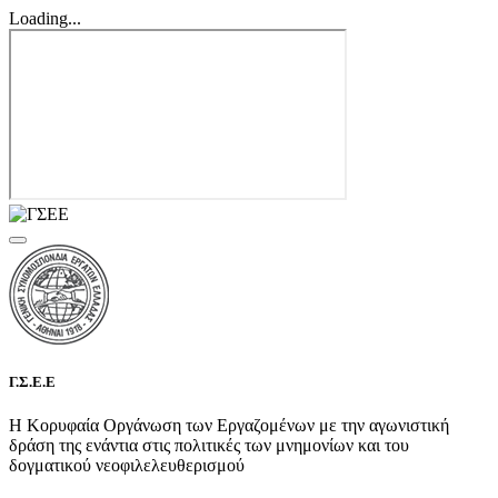
Loading...
Γ.Σ.Ε.Ε
Η Κορυφαία Οργάνωση των Εργαζομένων με την αγωνιστική
δράση της ενάντια στις πολιτικές των μνημονίων και του
δογματικού νεοφιλελευθερισμού