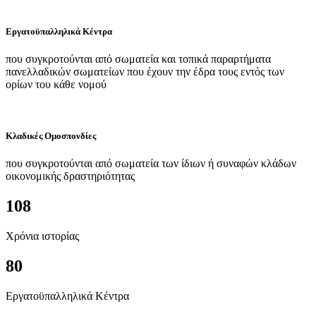
Εργατοϋπαλληλικά Κέντρα
που συγκροτούνται από σωματεία και τοπικά παραρτήματα
πανελλαδικών σωματείων που έχουν την έδρα τους εντός των
ορίων του κάθε νομού
Κλαδικές Ομοσπονδίες
που συγκροτούνται από σωματεία των ίδιων ή συναφών κλάδων
οικονομικής δραστηριότητας
108
Χρόνια ιστορίας
80
Εργατοϋπαλληλικά Κέντρα