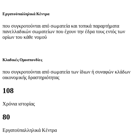
Εργατοϋπαλληλικά Κέντρα
που συγκροτούνται από σωματεία και τοπικά παραρτήματα
πανελλαδικών σωματείων που έχουν την έδρα τους εντός των
ορίων του κάθε νομού
Κλαδικές Ομοσπονδίες
που συγκροτούνται από σωματεία των ίδιων ή συναφών κλάδων
οικονομικής δραστηριότητας
108
Χρόνια ιστορίας
80
Εργατοϋπαλληλικά Κέντρα