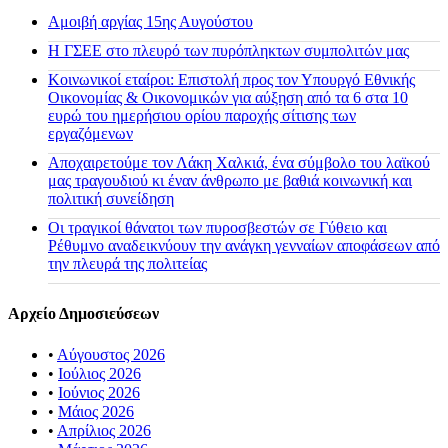
Αμοιβή αργίας 15ης Αυγούστου
H ΓΣΕΕ στο πλευρό των πυρόπληκτων συμπολιτών μας
Κοινωνικοί εταίροι: Επιστολή προς τον Υπουργό Εθνικής
Οικονομίας & Οικονομικών για αύξηση από τα 6 στα 10
ευρώ του ημερήσιου ορίου παροχής σίτισης των
εργαζόμενων
Αποχαιρετούμε τον Λάκη Χαλκιά, ένα σύμβολο του λαϊκού
μας τραγουδιού κι έναν άνθρωπο με βαθιά κοινωνική και
πολιτική συνείδηση
Οι τραγικοί θάνατοι των πυροσβεστών σε Γύθειο και
Ρέθυμνο αναδεικνύουν την ανάγκη γενναίων αποφάσεων από
την πλευρά της πολιτείας
Αρχείο Δημοσιεύσεων
•
Αύγουστος 2026
•
Ιούλιος 2026
•
Ιούνιος 2026
•
Μάιος 2026
•
Απρίλιος 2026