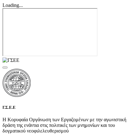
Loading...
Γ.Σ.Ε.Ε
Η Κορυφαία Οργάνωση των Εργαζομένων με την αγωνιστική
δράση της ενάντια στις πολιτικές των μνημονίων και του
δογματικού νεοφιλελευθερισμού