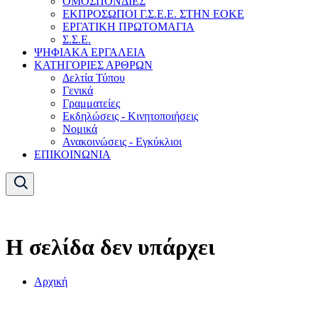
ΟΜΟΣΠΟΝΔΙΕΣ
ΕΚΠΡΟΣΩΠΟΙ Γ.Σ.Ε.Ε. ΣΤΗΝ ΕΟΚΕ
ΕΡΓΑΤΙΚΗ ΠΡΩΤΟΜΑΓΙΑ
Σ.Σ.Ε.
ΨΗΦΙΑΚΑ ΕΡΓΑΛΕΙΑ
ΚΑΤΗΓΟΡΙΕΣ ΑΡΘΡΩΝ
Δελτία Τύπου
Γενικά
Γραμματείες
Εκδηλώσεις - Κινητοποιήσεις
Νομικά
Ανακοινώσεις - Εγκύκλιοι
ΕΠΙΚΟΙΝΩΝΙΑ
Η σελίδα δεν υπάρχει
Αρχική