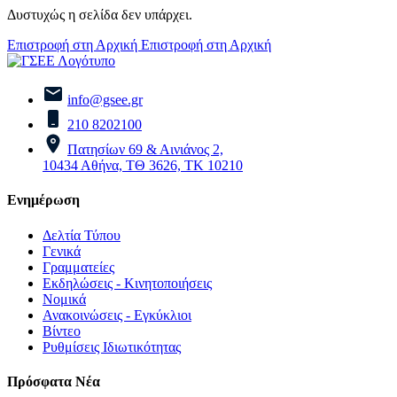
Δυστυχώς η σελίδα δεν υπάρχει.
Επιστροφή στη Αρχική
Επιστροφή στη Αρχική
info@gsee.gr
210 8202100
Πατησίων 69 & Αινιάνος 2,
10434 Αθήνα, ΤΘ 3626, ΤΚ 10210
Ενημέρωση
Δελτία Τύπου
Γενικά
Γραμματείες
Εκδηλώσεις - Κινητοποιήσεις
Νομικά
Ανακοινώσεις - Εγκύκλιοι
Βίντεο
Ρυθμίσεις Ιδιωτικότητας
Πρόσφατα Νέα