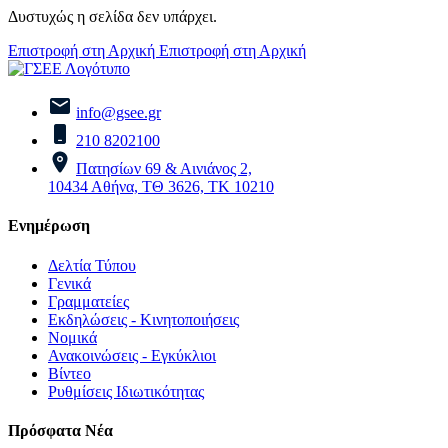
Δυστυχώς η σελίδα δεν υπάρχει.
Επιστροφή στη Αρχική
Επιστροφή στη Αρχική
info@gsee.gr
210 8202100
Πατησίων 69 & Αινιάνος 2,
10434 Αθήνα, ΤΘ 3626, ΤΚ 10210
Ενημέρωση
Δελτία Τύπου
Γενικά
Γραμματείες
Εκδηλώσεις - Κινητοποιήσεις
Νομικά
Ανακοινώσεις - Εγκύκλιοι
Βίντεο
Ρυθμίσεις Ιδιωτικότητας
Πρόσφατα Νέα