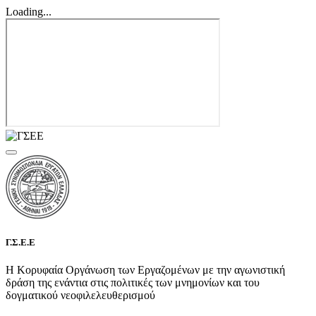
Loading...
Γ.Σ.Ε.Ε
Η Κορυφαία Οργάνωση των Εργαζομένων με την αγωνιστική
δράση της ενάντια στις πολιτικές των μνημονίων και του
δογματικού νεοφιλελευθερισμού