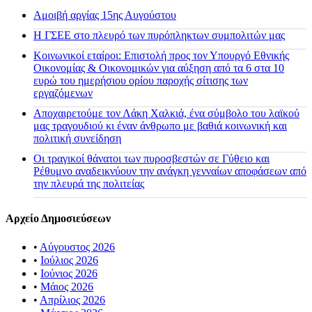
Αμοιβή αργίας 15ης Αυγούστου
H ΓΣΕΕ στο πλευρό των πυρόπληκτων συμπολιτών μας
Κοινωνικοί εταίροι: Επιστολή προς τον Υπουργό Εθνικής
Οικονομίας & Οικονομικών για αύξηση από τα 6 στα 10
ευρώ του ημερήσιου ορίου παροχής σίτισης των
εργαζόμενων
Αποχαιρετούμε τον Λάκη Χαλκιά, ένα σύμβολο του λαϊκού
μας τραγουδιού κι έναν άνθρωπο με βαθιά κοινωνική και
πολιτική συνείδηση
Οι τραγικοί θάνατοι των πυροσβεστών σε Γύθειο και
Ρέθυμνο αναδεικνύουν την ανάγκη γενναίων αποφάσεων από
την πλευρά της πολιτείας
Αρχείο Δημοσιεύσεων
•
Αύγουστος 2026
•
Ιούλιος 2026
•
Ιούνιος 2026
•
Μάιος 2026
•
Απρίλιος 2026