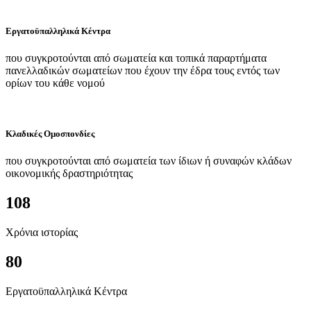
Εργατοϋπαλληλικά Κέντρα
που συγκροτούνται από σωματεία και τοπικά παραρτήματα
πανελλαδικών σωματείων που έχουν την έδρα τους εντός των
ορίων του κάθε νομού
Κλαδικές Ομοσπονδίες
που συγκροτούνται από σωματεία των ίδιων ή συναφών κλάδων
οικονομικής δραστηριότητας
108
Χρόνια ιστορίας
80
Εργατοϋπαλληλικά Κέντρα