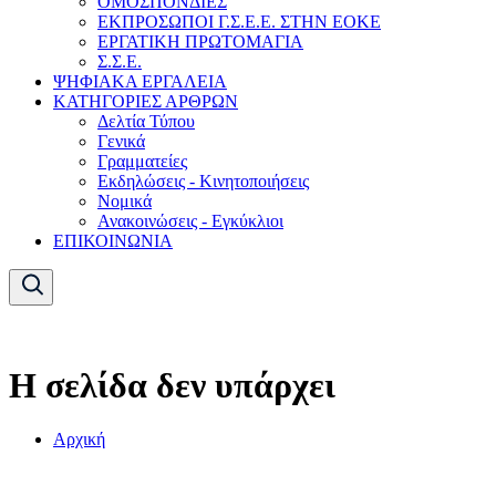
ΟΜΟΣΠΟΝΔΙΕΣ
ΕΚΠΡΟΣΩΠΟΙ Γ.Σ.Ε.Ε. ΣΤΗΝ ΕΟΚΕ
ΕΡΓΑΤΙΚΗ ΠΡΩΤΟΜΑΓΙΑ
Σ.Σ.Ε.
ΨΗΦΙΑΚΑ ΕΡΓΑΛΕΙΑ
ΚΑΤΗΓΟΡΙΕΣ ΑΡΘΡΩΝ
Δελτία Τύπου
Γενικά
Γραμματείες
Εκδηλώσεις - Κινητοποιήσεις
Νομικά
Ανακοινώσεις - Εγκύκλιοι
ΕΠΙΚΟΙΝΩΝΙΑ
Η σελίδα δεν υπάρχει
Αρχική