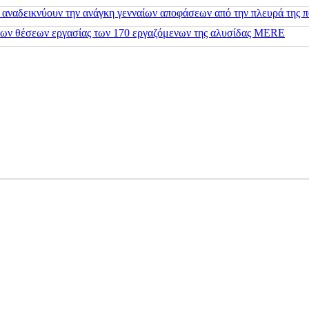
 αναδεικνύουν την ανάγκη γενναίων αποφάσεων από την πλευρά της π
 των θέσεων εργασίας των 170 εργαζόμενων της αλυσίδας MERE