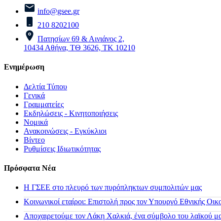
info@gsee.gr
210 8202100
Πατησίων 69 & Αινιάνος 2,
10434 Αθήνα, ΤΘ 3626, ΤΚ 10210
Ενημέρωση
Δελτία Τύπου
Γενικά
Γραμματείες
Εκδηλώσεις - Κινητοποιήσεις
Νομικά
Ανακοινώσεις - Εγκύκλιοι
Βίντεο
Ρυθμίσεις Ιδιωτικότητας
Πρόσφατα Νέα
H ΓΣΕΕ στο πλευρό των πυρόπληκτων συμπολιτών μας
Κοινωνικοί εταίροι: Επιστολή προς τον Υπουργό Εθνικής Οικ
Αποχαιρετούμε τον Λάκη Χαλκιά, ένα σύμβολο του λαϊκού μας