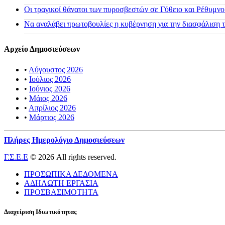
Οι τραγικοί θάνατοι των πυροσβεστών σε Γύθειο και Ρέθυμνο
Να αναλάβει πρωτοβουλίες η κυβέρνηση για την διασφάλιση
Αρχείο Δημοσιεύσεων
•
Αύγουστος 2026
•
Ιούλιος 2026
•
Ιούνιος 2026
•
Μάιος 2026
•
Απρίλιος 2026
•
Μάρτιος 2026
Πλήρες Ημερολόγιο Δημοσιεύσεων
Γ.Σ.Ε.Ε
© 2026 All rights reserved.
ΠΡΟΣΩΠΙΚΑ ΔΕΔΟΜΕΝΑ
ΑΔΗΛΩΤΗ ΕΡΓΑΣΙΑ
ΠΡΟΣΒΑΣΙΜΟΤΗΤΑ
Διαχείριση Ιδιωτικότητας