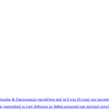
ονομίας & Οικονομικών για αύξηση από τα 6 στα 10 ευρώ του ημερήσ
 τραγουδιού κι έναν άνθρωπο με βαθιά κοινωνική και πολιτική συνε